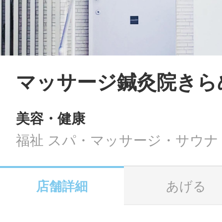
LINE
地域に導入をご
SMS
マッサージ鍼灸院きら
美容・健康
地域ごとのペ
メール
福祉 スパ・マッサージ・サウナ
店舗詳細
あげる
URLをコピー
智頭