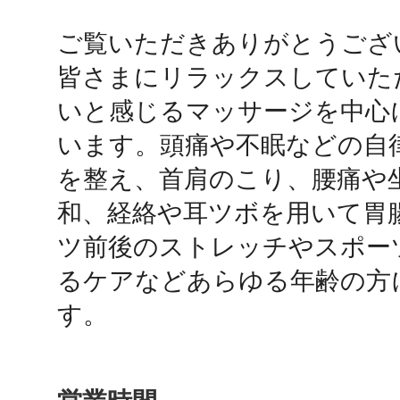
ご覧いただきありがとうござい
鴻巣
皆さまにリラックスしていた
いと感じるマッサージを中心
います。頭痛や不眠などの自
を整え、首肩のこり、腰痛や
池袋
和、経絡や耳ツボを用いて胃
ツ前後のストレッチやスポー
るケアなどあらゆる年齢の方
生駒
す。