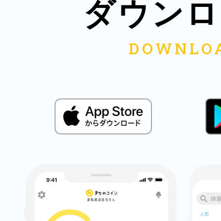
八女
ダウンロ
日立
滋賀県