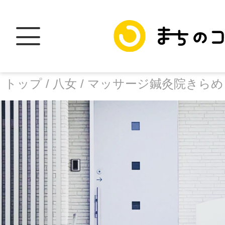
トップ /
八女 /
マッサージ鍼灸院きらめ
トップ
facebook
X
加盟スポットに