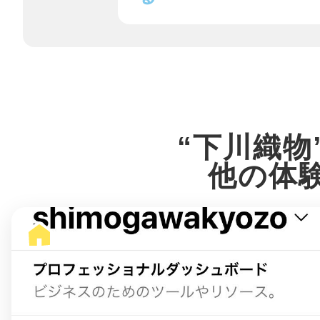
鎌倉
相模原
“下川織物
他の体
渋谷区