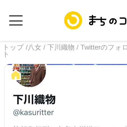
トップ /
八女 /
下川織物 /
Twitterの
ト
トップ
facebook
X
加盟スポットに