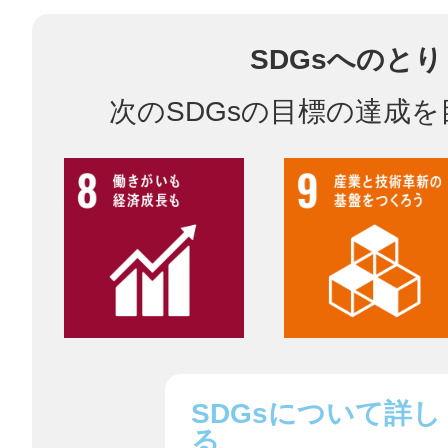
SDGsへのと
多度津
次のSDGsの目標の達成
厚木
八尾
SDGsについて詳し
る