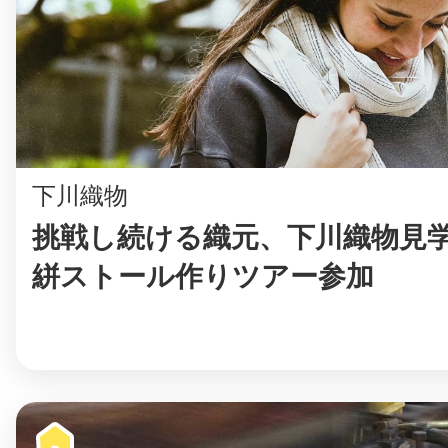
まちのコイン
下川織物
お知らせ
ヘルプ
挑戦し続ける織元、下川織物見
お問い合わせ
絣ストール作りツアー参加
プライバシーポ