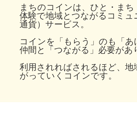
まちのコインは、ひと・まち
秋葉原
体験で地域とつながるコミュ
通貨）サービス。
コインを「もらう」のも「あ
日置
仲間と「つながる」必要があ
利用されればされるほど、地
がっていくコインです。
高知市
シモキ