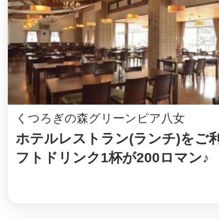
まちのコイン
お知らせ
ヘルプ
くつろぎの森グリーンピア八女
お問い合わせ
ホテルレストラン(ランチ)をご
フトドリンク1杯が200ロマン♪
プライバシーポ