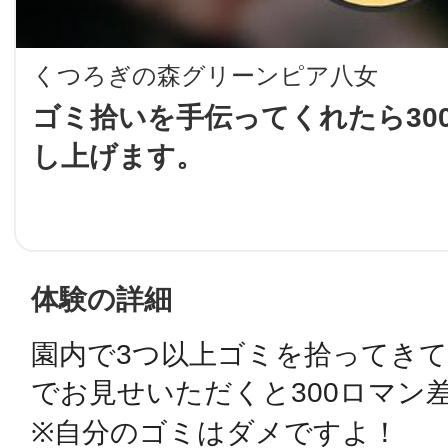
LINE
くつろぎの森グリーンピア八女
地域に導入をご
ゴミ拾いを手伝ってくれたら30
し上げます。
SMS
地域ごとのペ
メール
体験の詳細
園内で3つ以上ゴミを拾ってき
URLをコピー
智頭
でお見せいただくと300ロマン差
※自分のゴミはダメですよ！