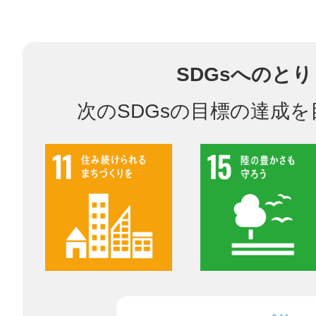
多度津
SDGsへのと
次のSDGsの目標の達成
厚木
八尾