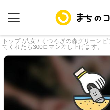
トップ /
八女 /
くつろぎの森グリーンピア
てくれたら300ロマン差し上げます。
トップ
facebook
X
加盟スポットに