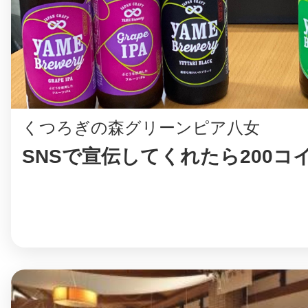
八女
日立
くつろぎの森グリーンピア八女
SNSで宣伝してくれたら200コ
滋賀県