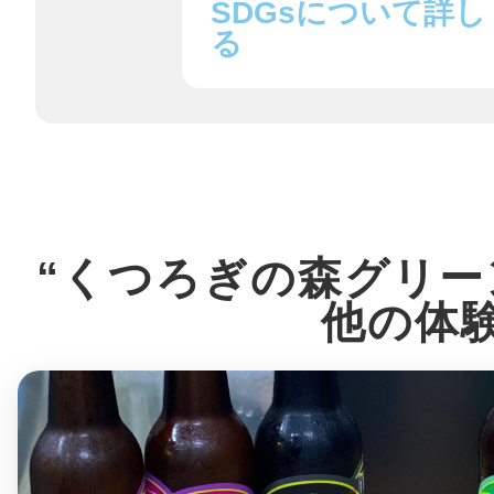
SDGsについて詳し
る
鎌倉
相模原
“くつろぎの森グリー
他の体
渋谷区