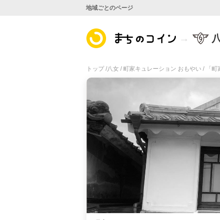
地域ごとのページ
トップ /
八女 /
町家キュレーション おもやい /
「町