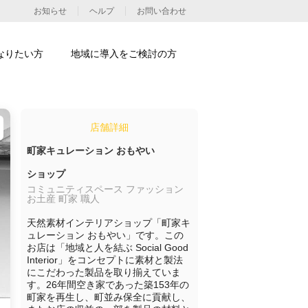
お知らせ
ヘルプ
お問い合わせ
なりたい方
地域に導入をご検討の方
店舗詳細
町家キュレーション おもやい
ショップ
コミュニティスペース ファッション
お土産 町家 職人
天然素材インテリアショップ「町家キ
ュレーション おもやい」です。この
お店は「地域と人を結ぶ Social Good 
Interior」をコンセプトに素材と製法
にこだわった製品を取り揃えていま
す。26年間空き家であった築153年の
町家を再生し、町並み保全に貢献し、