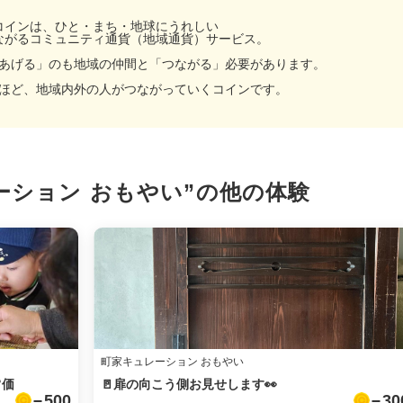
コインは、ひと・まち・地球にうれしい
ながるコミュニティ通貨（地域通貨）サービス。
あげる」のも地域の仲間と「つながる」必要があります。
ほど、地域内外の人がつながっていくコインです。
ーション おもやい”の
他の体験
facebook
X
LINE
町家キュレーション おもやい
メール
常価
🚪扉の向こう側お見せします👀
500
30