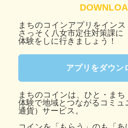
まちのコインアプリをインス
多度津
さっそく八女市定住対策課に
体験をしに行きましょう！
厚木
アプリをダウン
まちのコインは、ひと・まち
体験で地域とつながるコミュ
八尾
通貨）サービス。
コインを「もらう」のも「あ