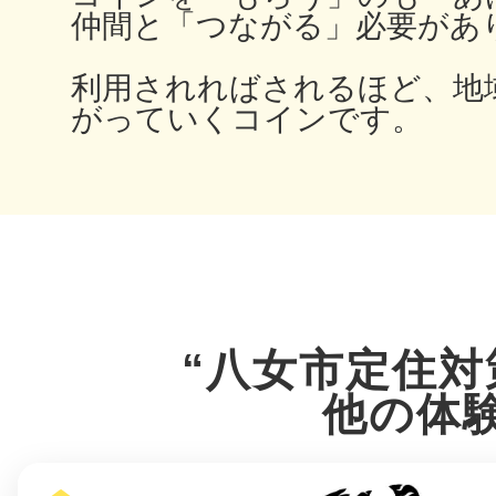
仲間と「つながる」必要があ
鎌倉
利用されればされるほど、地
がっていくコインです。
相模原
渋谷区
“八女市定住対
他の体