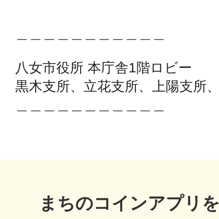
秋葉原
＿＿＿＿＿＿＿＿＿＿＿

八女市役所 本庁舎1階ロビー

日置
黒木支所、立花支所、上陽支所、
＿＿＿＿＿＿＿＿＿＿＿

高知市
まちのコインアプリ
シモキ