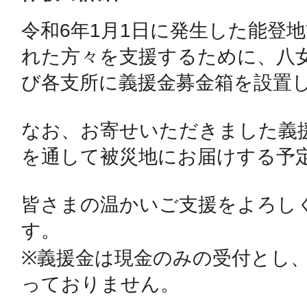
令和6年1月1日に発生した能登
鴻巣
れた方々を支援するために、八
び各支所に義援金募金箱を設置し
なお、お寄せいただきました義
池袋
を通して被災地にお届けする予定
皆さまの温かいご支援をよろし
す。

生駒
※義援金は現金のみの受付とし
っておりません。
