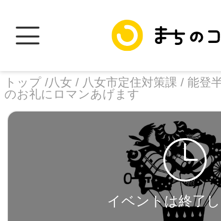
トップ /
八女 /
八女市定住対策課 /
能登
のお礼にロマンあげます
トップ
facebook
X
加盟スポットに
イベントは終了し