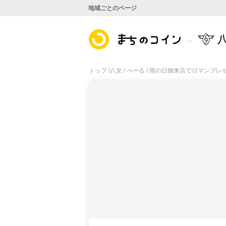
地域ごとのページ
トップ /
八女 /
べーる /
雨の日御来店でロマンプレ