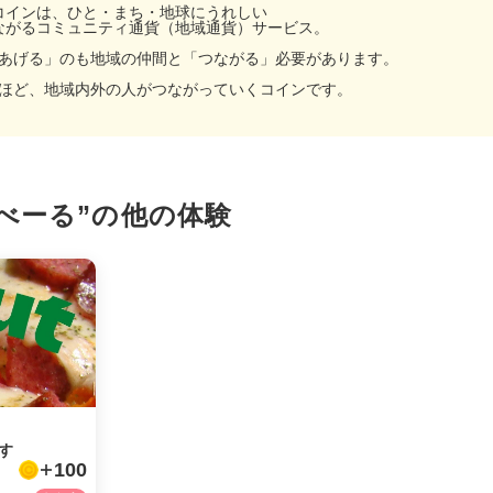
コインは、ひと・まち・地球にうれしい
ながるコミュニティ通貨（地域通貨）サービス。
あげる」のも地域の仲間と「つながる」必要があります。
ほど、地域内外の人がつながっていくコインです。
facebook
X
“べーる”の
他の体験
LINE
メール
URLをコピー
す
100