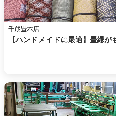
八女
千歳畳本店
日立
【ハンドメイドに最適】畳縁が
滋賀県