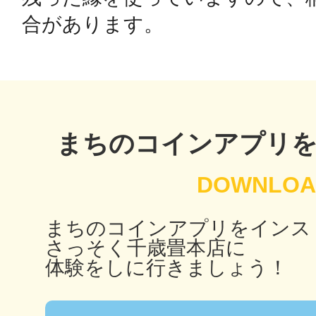
合があります。
鴻巣
まちのコインアプリ
池袋
まちのコインアプリをインス
生駒
さっそく千歳畳本店に
体験をしに行きましょう！