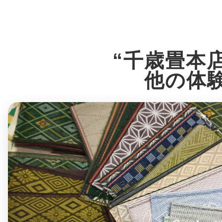
多度津
“千歳畳本
他の体
厚木
八尾