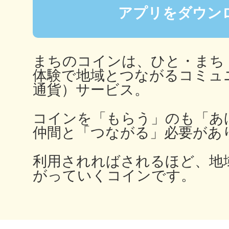
秋葉原
アプリをダウン
まちのコインは、ひと・まち
体験で地域とつながるコミュ
日置
通貨）サービス。
コインを「もらう」のも「あ
仲間と「つながる」必要があ
高知市
利用されればされるほど、地
がっていくコインです。
シモキ