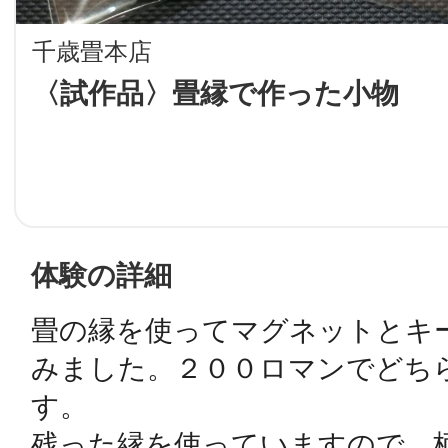
LINE
千歳畳本店
地域に導入をご
〈試作品〉畳縁で作った小物
SMS
地域ごとのペ
メール
体験の詳細
畳の縁を使ってマグネットとキ
みました。２００ロマンでどち
URLをコピー
智頭
す。

残った縁を使っていますので、