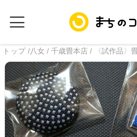
トップ /
八女 /
千歳畳本店 /
〈試作品〉
トップ
facebook
X
加盟スポットに