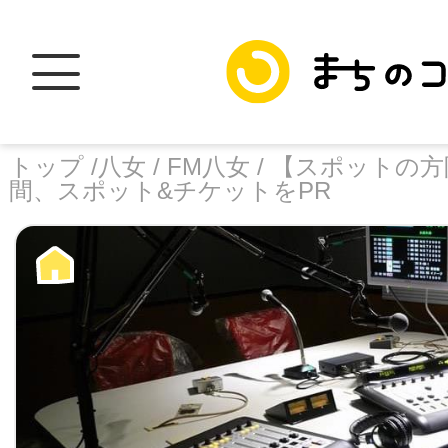
トップ /
八女 /
FM八女 /
【スポットの方
間、スポット&チケットをPR
トップ
facebook
X
加盟スポットに