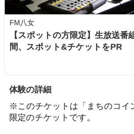
LINE
FM八女
地域に導入をご
【スポットの方限定】生放送番組
間、スポット&チケットをPR
SMS
地域ごとのペ
メール
体験の詳細
※このチケットは「まちのコイ
URLをコピー
智頭
限定のチケットです。
