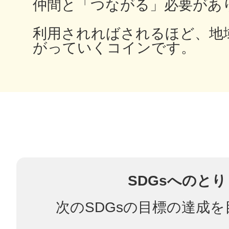
仲間と「つながる」必要があ
鎌倉
利用されればされるほど、地
がっていくコインです。
相模原
渋谷区
SDGsへのと
次のSDGsの目標の達成