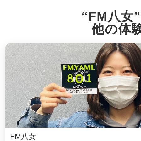
“FM八女
他の体
まちのコイン
お知らせ
ヘルプ
お問い合わせ
プライバシーポ
FM八女