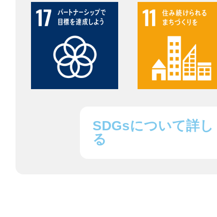
八女
日立
SDGsについて詳し
滋賀県
る