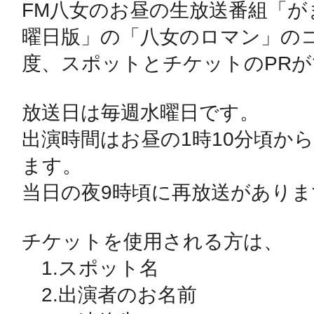
FM八女のお昼の生放送番組「がま
曜日版」の「八女のロマン」のコ
鴻巣
度、スポットとチケットのPRが
放送日は毎週水曜日です。

出演時間はお昼の1時10分頃か
池袋
ます。

当日の夜9時頃に再放送がありま
生駒
チケットを使用される方は、

　1.スポット名

　2.出演者のお名前
