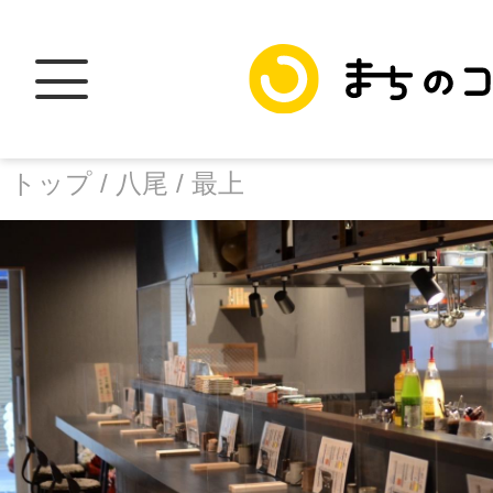
トップ /
八尾 /
最上
トップ
facebook
X
加盟スポットに