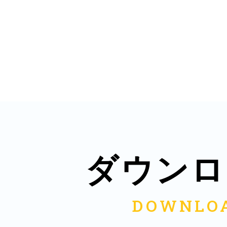
多度津
厚木
ダウンロ
八尾