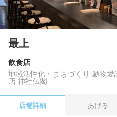
LINE
地域に導入をご
SMS
最上
飲食店
地域ごとのペ
メール
地域活性化・まちづくり 動物愛護
店 神社仏閣
URLをコピー
智頭
店舗詳細
あげる