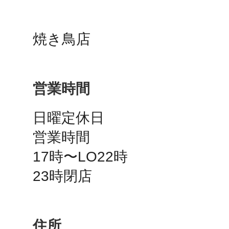
鴻巣
焼き鳥店
営業時間
池袋
日曜定休日

営業時間

17時〜LO22時

生駒
住所