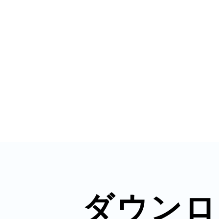
秋葉原
日置
高知市
ダウンロ
シモキ