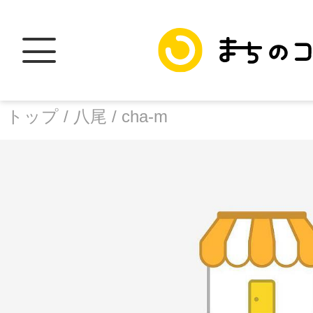
トップ /
八尾 /
cha-m
トップ
facebook
X
加盟スポットに