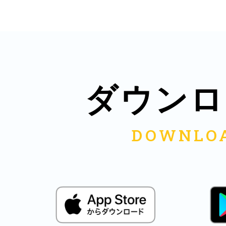
多度津
ダウンロ
厚木
八尾