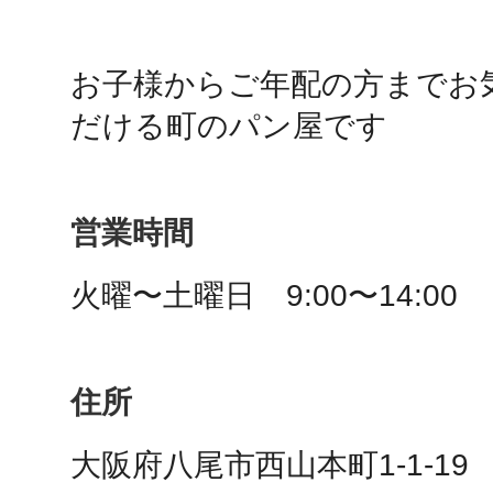
鴻巣
お子様からご年配の方までお
だける町のパン屋です
池袋
営業時間
火曜〜土曜日　9:00〜14:00
生駒
住所
大阪府八尾市西山本町1-1-19