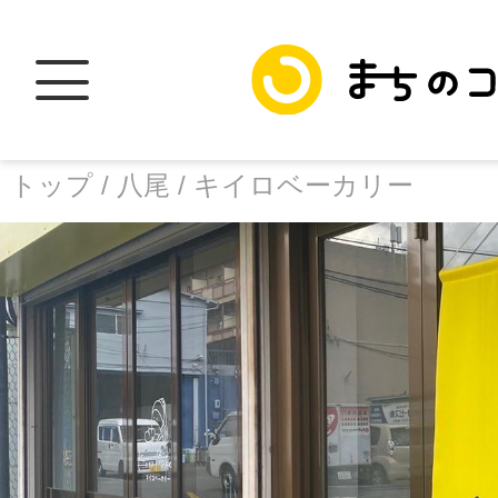
トップ /
八尾 /
キイロベーカリー
トップ
facebook
X
加盟スポットに