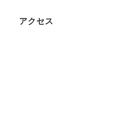
秋葉原
アクセス
日置
高知市
シモキ