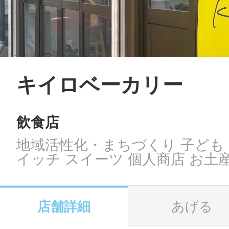
LINE
地域に導入をご
SMS
キイロベーカリー
飲食店
地域ごとのペ
メール
地域活性化・まちづくり 子ども
イッチ スイーツ 個人商店 お土
URLをコピー
智頭
店舗詳細
あげる