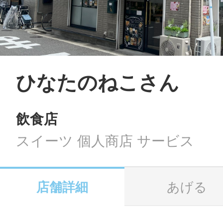
LINE
地域に導入をご
SMS
ひなたのねこさん
飲食店
地域ごとのペ
メール
スイーツ 個人商店 サービス
店舗詳細
あげる
URLをコピー
智頭