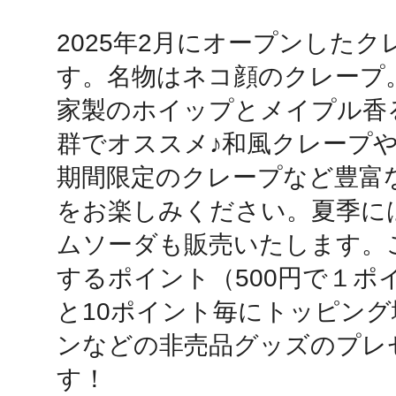
2025年2月にオープンした
鴻巣
す。名物はネコ顔のクレープ
家製のホイップとメイプル香
群でオススメ♪和風クレープ
期間限定のクレープなど豊富
池袋
をお楽しみください。夏季に
ムソーダも販売いたします。
するポイント（500円で１ポ
生駒
と10ポイント毎にトッピン
ンなどの非売品グッズのプレ
す！