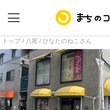
トップ /
八尾 /
ひなたのねこさん
トップ
facebook
X
加盟スポットに