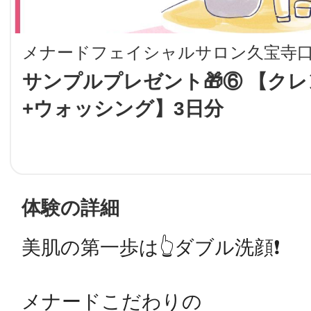
LINE
メナードフェイシャルサロン久宝寺
地域に導入をご
サンプルプレゼント🎁⑥ 【ク
+ウォッシング】3日分
SMS
地域ごとのペ
メール
体験の詳細
美肌の第一歩は👆ダブル洗顔❗️

URLをコピー
智頭
メナードこだわりの
