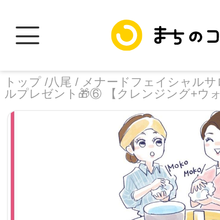
トップ /
八尾 /
メナードフェイシャルサロ
ルプレゼント🎁⑥ 【クレンジング+ウ
トップ
facebook
X
加盟スポットに