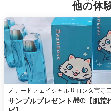
他の体
鎌倉
相模原
渋谷区
メナードフェイシャルサロン久宝寺
サンプルプレゼント🎁①【肌荒
ビ】