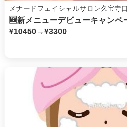
メナードフェイシャルサロン久宝寺
🆕新メニューデビューキャンペ
¥10450→¥3300
©︎ KAYAC Inc.
All Righ