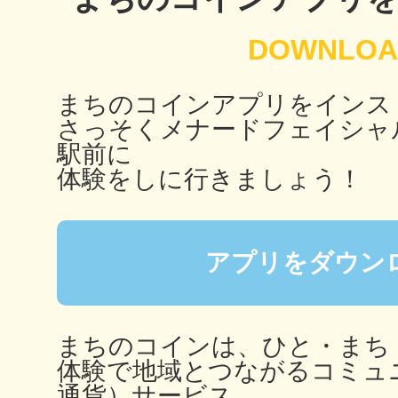
秋葉原
まちのコインアプリをインス
さっそくメナードフェイシャ
日置
駅前に
体験をしに行きましょう！
高知市
アプリをダウン
まちのコインは、ひと・まち
体験で地域とつながるコミュ
シモキ
通貨）サービス。