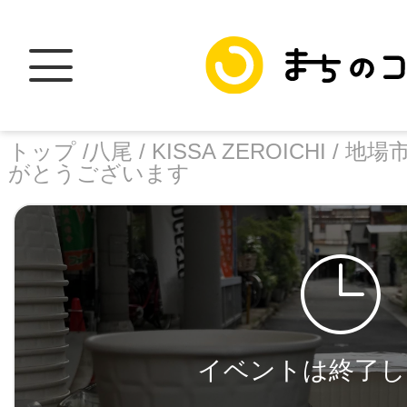
トップ /
八尾 /
KISSA ZEROICHI /
地場
がとうございます
トップ
facebook
X
加盟スポットに
イベントは終了し