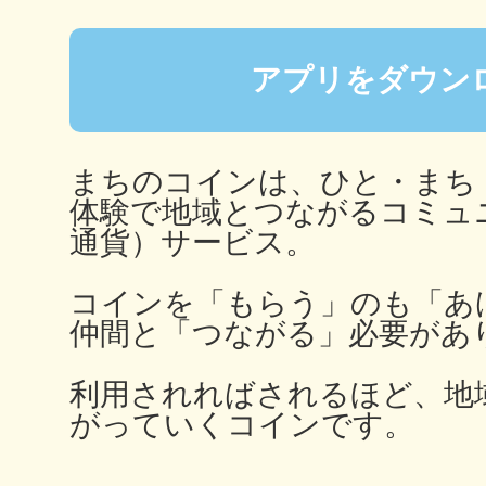
秋葉原
アプリをダウン
日置
まちのコインは、ひと・まち
体験で地域とつながるコミュ
通貨）サービス。
コインを「もらう」のも「あ
高知市
仲間と「つながる」必要があ
利用されればされるほど、地
がっていくコインです。
シモキ