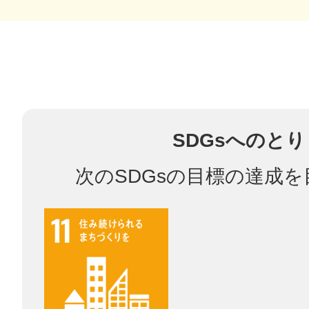
多度津
SDGsへのと
厚木
次のSDGsの目標の達成
八尾