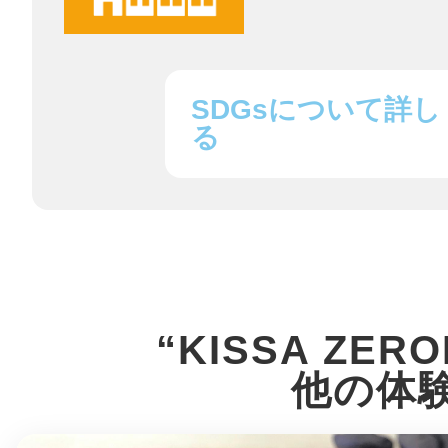
鎌倉
SDGsについて詳し
る
相模原
渋谷区
“KISSA ZERO
他の体