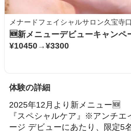
LINE
メナードフェイシャルサロン久宝寺
地域に導入をご
🆕新メニューデビューキャンペ
¥10450→¥3300
SMS
地域ごとのペ
メール
体験の詳細
2025年12月より新メニュー🆕

URLをコピー
智頭
『スペシャルケア』※アンチエ
ージ デビューにあたり、限定5