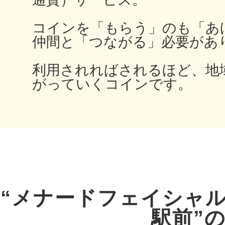
鎌倉
コインを「もらう」のも「あ
仲間と「つながる」必要があ
利用されればされるほど、地
がっていくコインです。
相模原
渋谷区
“メナードフェイシャ
駅前”