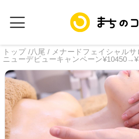
トップ /
八尾 /
メナードフェイシャルサロ
ニューデビューキャンペーン¥10450→¥3
トップ
facebook
X
加盟スポットに