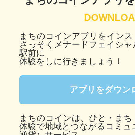
多度津
まちのコインアプリをインス
さっそくメナードフェイシャ
駅前に
体験をしに行きましょう！
厚木
アプリをダウン
八尾
まちのコインは、ひと・まち
体験で地域とつながるコミュ
通貨）サービス。