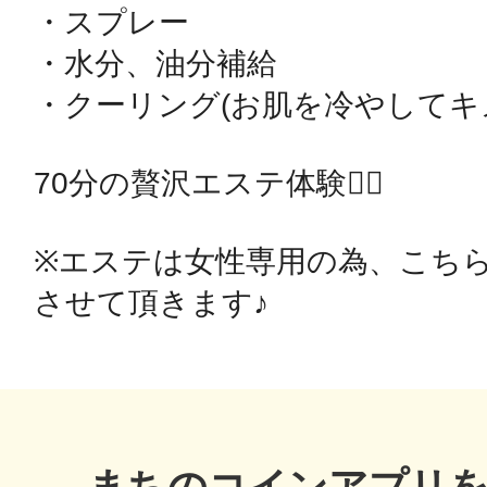
・スプレー

秋葉原
・水分、油分補給

・クーリング(お肌を冷やしてキメ
日置
70分の贅沢エステ体験💆‍♀️

※エステは女性専用の為、こち
高知市
シモキ
まちのコインアプリ