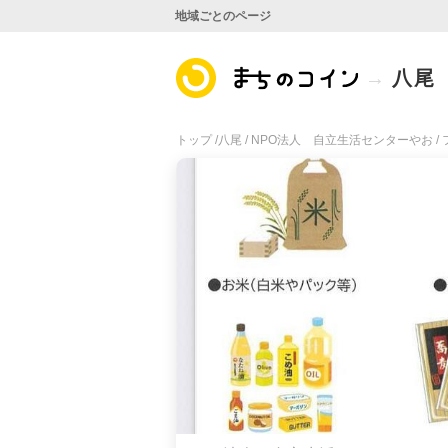
地域ごとのページ
八尾
トップ /
八尾 /
NPO法人 自立生活センターやお /