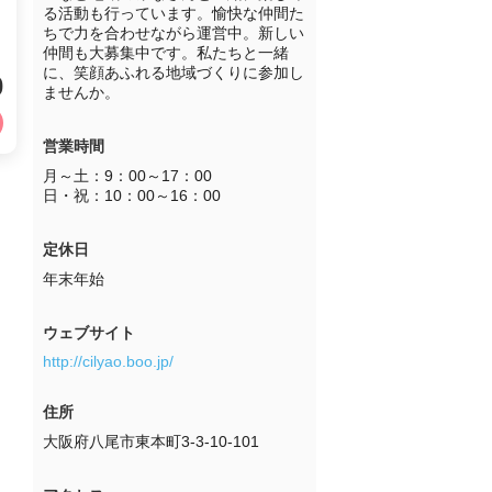
る活動も行っています。愉快な仲間た
ちで力を合わせながら運営中。新しい
仲間も大募集中です。私たちと一緒
に、笑顔あふれる地域づくりに参加し
0
ませんか。
営業時間
月～土：9：00～17：00

日・祝：10：00～16：00
定休日
年末年始
ウェブサイト
http://cilyao.boo.jp/
住所
大阪府八尾市東本町3-3-10-101