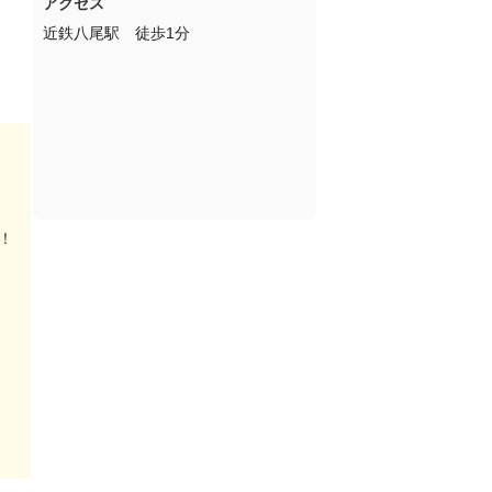
アクセス
近鉄八尾駅　徒歩1分
！