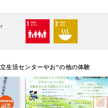
facebook
す
X
LINE
メール
自立生活センターやお”の
他の体験
URLをコピー