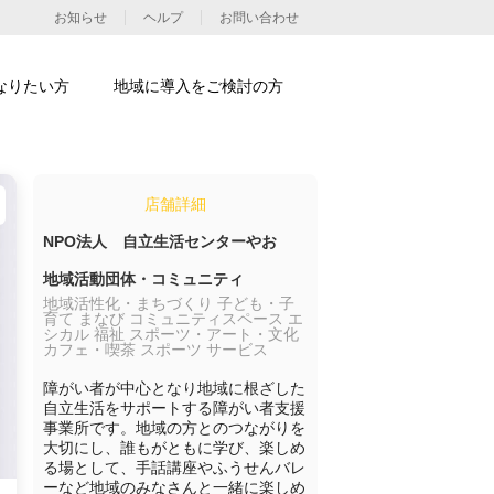
お知らせ
ヘルプ
お問い合わせ
なりたい方
地域に導入をご検討の方
店舗詳細
NPO法人 自立生活センターやお
地域活動団体・コミュニティ
地域活性化・まちづくり 子ども・子
育て まなび コミュニティスペース エ
シカル 福祉 スポーツ・アート・文化
カフェ・喫茶 スポーツ サービス
障がい者が中心となり地域に根ざした
自立生活をサポートする障がい者支援
事業所です。地域の方とのつながりを
大切にし、誰もがともに学び、楽しめ
る場として、手話講座やふうせんバレ
ーなど地域のみなさんと一緒に楽しめ