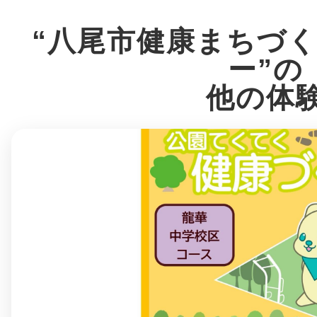
“⼋尾市健康まちづ
ー”の
まちのコイン
他の体
お知らせ
ヘルプ
お問い合わせ
プライバシーポ