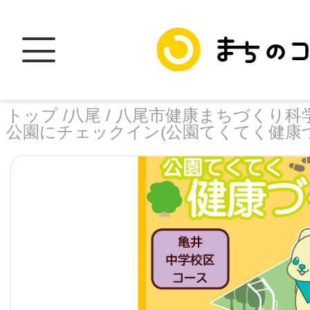
トップ /
八尾 /
⼋尾市健康まちづくり科学
公園にチェックイン(公園てくてく健康
トップ
facebook
X
加盟スポットに