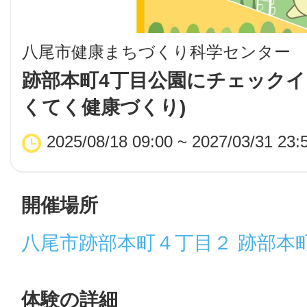
LINE
⼋尾市健康まちづくり科学センター
地域に導入をご
跡部本町4丁目公園にチェックイ
くてく健康づくり)
SMS
2025/08/18 09:00 ~ 2027/03/31 23:
地域ごとのペ
メール
開催場所
八尾市跡部本町４丁目２ 跡部本
URLをコピー
智頭
体験の詳細