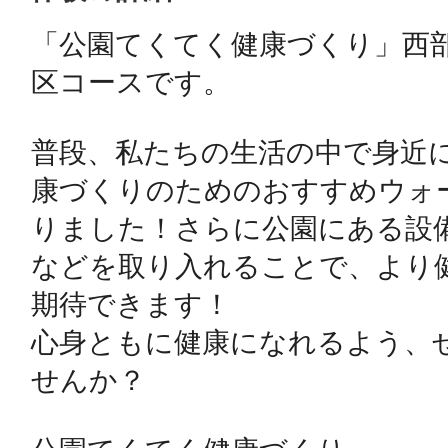
「公園てくてく健康づくり」西
鴻巣
区コースです。

普段、私たちの生活の中で身近
康づくりのためのおすすめウォ
池袋
りました！さらに公園にある設
などを取り入れることで、より
期待できます！

生駒
心身ともに健康になれるよう、
せんか？
