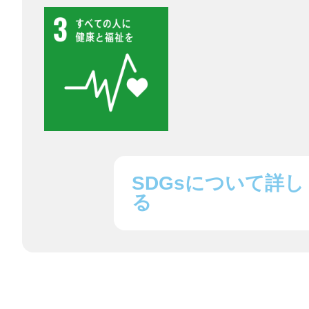
八女
日立
滋賀県
SDGsについて詳し
る