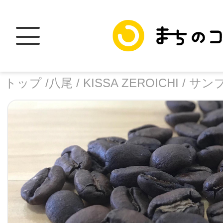
トップ /
八尾 /
KISSA ZEROICHI /
サン
トップ
facebook
X
加盟スポットに