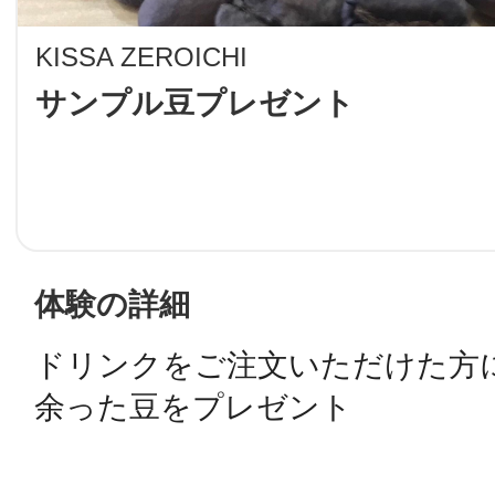
LINE
KISSA ZEROICHI
地域に導入をご
サンプル豆プレゼント
SMS
地域ごとのペ
メール
体験の詳細
ドリンクをご注文いただけた方
余った豆をプレゼント
URLをコピー
智頭