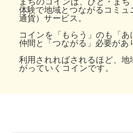
まちのコインは、ひと・まち
秋葉原
体験で地域とつながるコミュ
通貨）サービス。
コインを「もらう」のも「あ
仲間と「つながる」必要があ
日置
利用されればされるほど、地
がっていくコインです。
高知市
シモキ