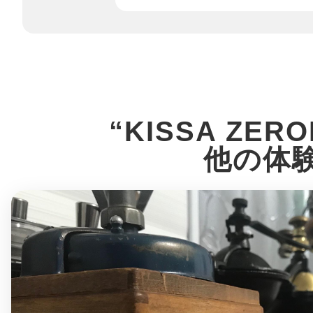
鎌倉
“KISSA ZERO
相模原
他の体
渋谷区