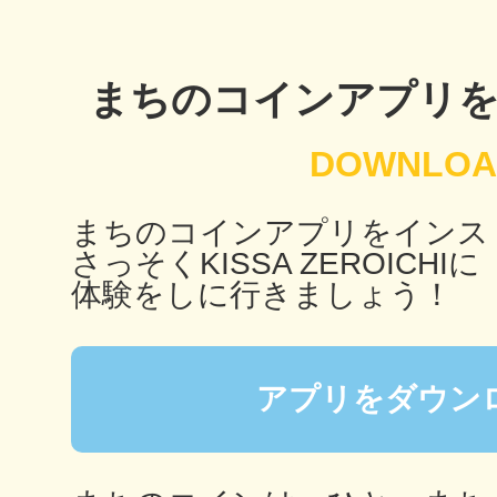
鴻巣
まちのコインアプリ
池袋
まちのコインアプリをインス
さっそくKISSA ZEROICHIに
体験をしに行きましょう！
生駒
アプリをダウン