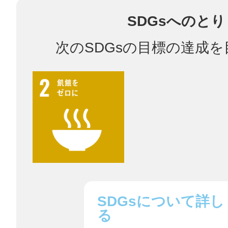
SDGsへのと
次のSDGsの目標の達成
多度津
厚木
八尾
SDGsについて詳し
る