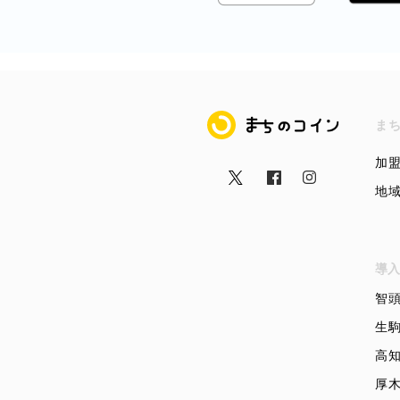
まちのコイン
ま
加
地
導入
智
生
高
厚