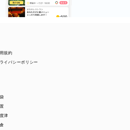
用規約
ライバシーポリシー
袋
置
度津
倉