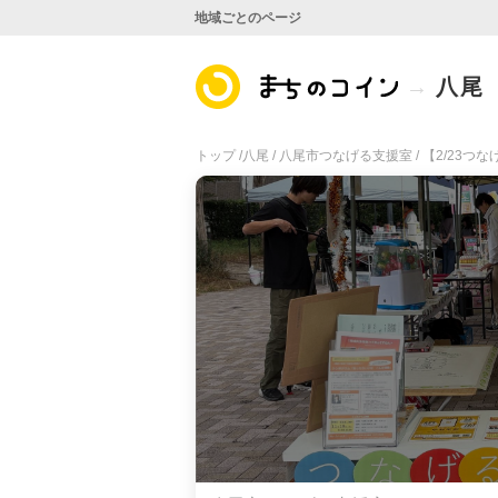
地域ごとのページ
八尾
トップ /
八尾 /
八尾市つなげる支援室 /
【2/23つ