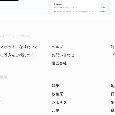
ちのコインについて
盟スポットになりたい方
ヘルプ
利
域に導入をご検討の方
お問い合わせ
プ
運営会社
地域
頭
鴻巣
池
駒
秋葉原
日
知市
シモキタ
多
木
八尾
鎌