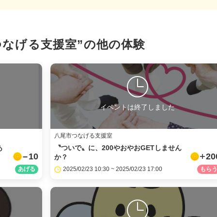
X
LINE
つなげる支援室”の
他の体験
メール
URLをコピー
イベントは終了しました
八尾市つなげる支援室
あ
〝ついで〟に、200やおやおGETしません
10
20
か？
2025/02/23 10:30 ~ 2025/02/23 17:00