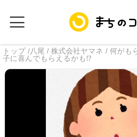
トップ /
八尾 /
株式会社ヤマネ /
何がも
子に喜んでもらえるかも⁉️
トップ
facebook
X
加盟スポットに