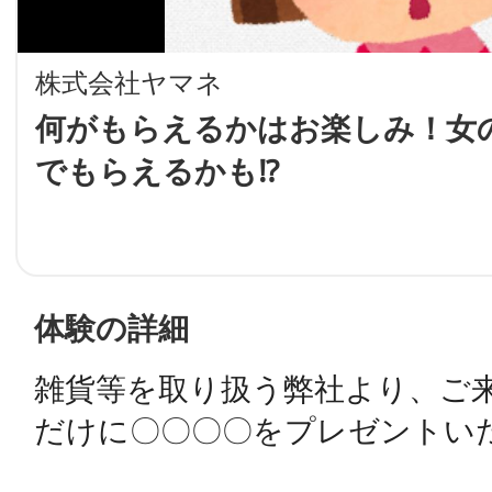
LINE
株式会社ヤマネ
地域に導入をご
何がもらえるかはお楽しみ！女
でもらえるかも⁉️
SMS
地域ごとのペ
メール
体験の詳細
雑貨等を取り扱う弊社より、ご
URLをコピー
智頭
だけに〇〇〇〇をプレゼントいたしま