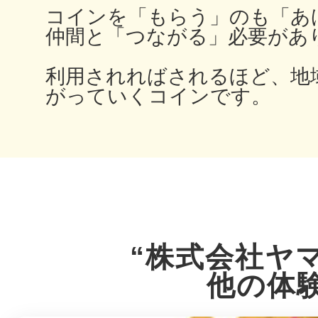
コインを「もらう」のも「あ
仲間と「つながる」必要があ
多度津
利用されればされるほど、地
がっていくコインです。
厚木
“株式会社ヤ
八尾
他の体