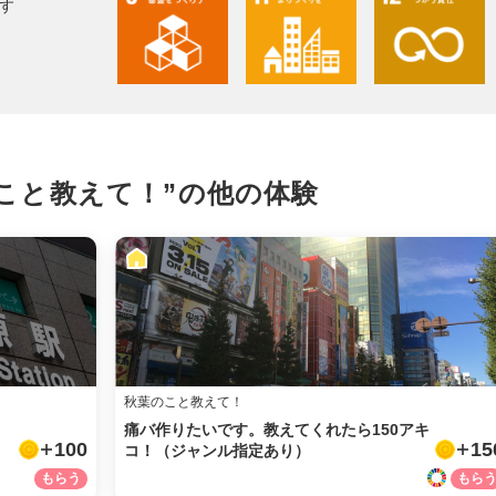
facebook
す
X
LINE
こと教えて！”の
他の体験
メール
URLをコピー
秋葉のこと教えて！
痛バ作りたいです。教えてくれたら150アキ
100
15
コ！（ジャンル指定あり）