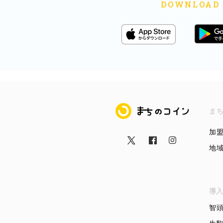
まちのコイン
ま
加
地
導入
智