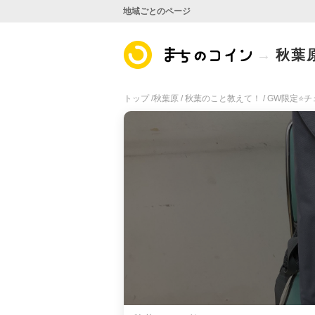
地域ごとのページ
秋葉
トップ /
秋葉原 /
秋葉のこと教えて！ /
GW限定⭐️