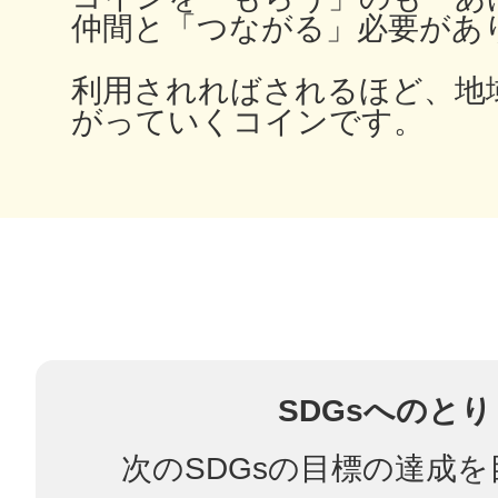
仲間と「つながる」必要があ
利用されればされるほど、地
多度津
がっていくコインです。
厚木
八尾
SDGsへのと
次のSDGsの目標の達成