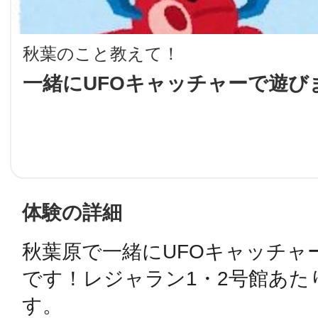
LINE
秋葉のこと教えて！
地域に導入をご
一緒にUFOキャッチャーで遊び
SMS
地域ごとのペ
メール
体験の詳細
秋葉原で一緒にUFOキャッチャ
URLをコピー
智頭
です！レジャラン1・2号館あた
す。
