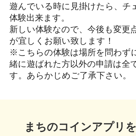
遊んでいる時に見掛けたら、チ
体験出来ます。

鴻巣
新しい体験なので、今後も変更
が宜しくお願い致します！

※こちらの体験は場所を問わず
池袋
緒に遊ばれた方以外の申請は全
生駒
まちのコインアプリ