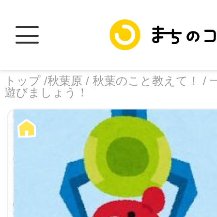
トップ /
秋葉原 /
秋葉のこと教えて！ /
遊びましょう！
トップ
facebook
X
加盟スポットに