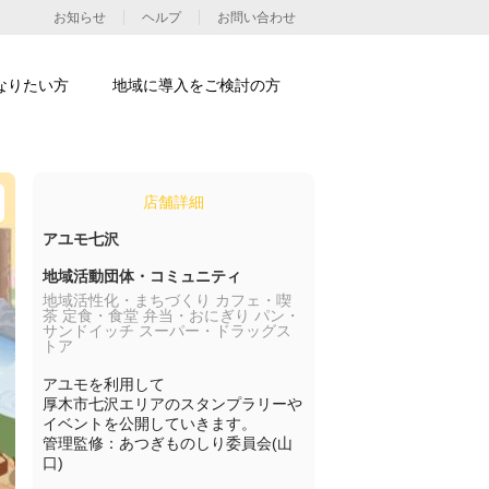
お知らせ
ヘルプ
お問い合わせ
なりたい方
地域に導入をご検討の方
店舗詳細
アユモ七沢
地域活動団体・コミュニティ
地域活性化・まちづくり カフェ・喫
茶 定食・食堂 弁当・おにぎり パン・
サンドイッチ スーパー・ドラッグス
トア
アユモを利用して

厚木市七沢エリアのスタンプラリーや
イベントを公開していきます。

管理監修：あつぎものしり委員会(山
口)