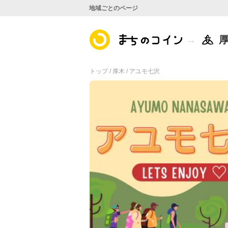
地域ごとのページ
トップ /
厚木 /
アユモ七沢