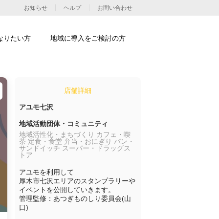
お知らせ
ヘルプ
お問い合わせ
なりたい方
地域に導入をご検討の方
店舗詳細
アユモ七沢
地域活動団体・コミュニティ
地域活性化・まちづくり カフェ・喫
茶 定食・食堂 弁当・おにぎり パン・
サンドイッチ スーパー・ドラッグス
トア
アユモを利用して

厚木市七沢エリアのスタンプラリーや
イベントを公開していきます。

管理監修：あつぎものしり委員会(山
口)