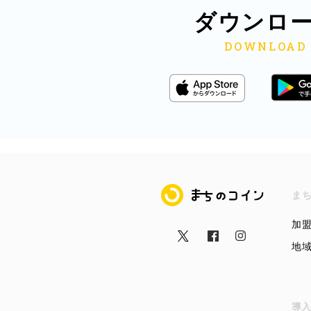
ダウンロ
まちのコイン
ま
加
地
導入