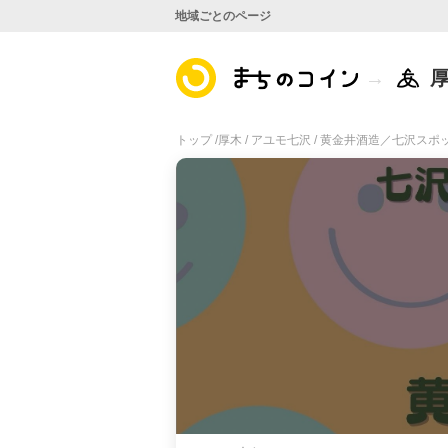
地域ごとのページ
トップ /
厚木 /
アユモ七沢 /
黄金井酒造／七沢スポ