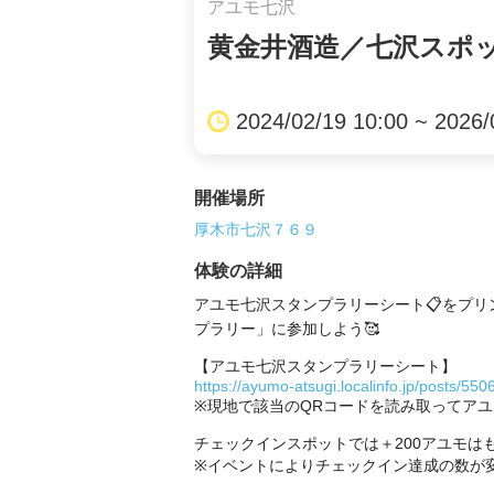
アユモ七沢
黄金井酒造／七沢スポ
2024/02/19 10:00 ~ 2026/
開催場所
厚木市七沢７６９
体験の詳細
アユモ七沢スタンプラリーシート📋をプ
プラリー」に参加しよう🥰

https://ayumo-atsugi.localinfo.jp/posts/55
※現地で該当のQRコードを読み取ってアユ
チェックインスポットでは＋200アユモはも
※イベントによりチェックイン達成の数が変