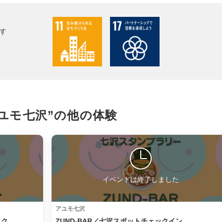
facebook
す
X
LINE
メール
ユモ七沢”の
他の体験
URLをコピー
イベントは終了しました
アユモ七沢
ック
ZUND-BAR／七沢スポットチェックイン