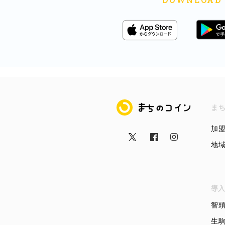
まちのコイン
ま
加
地
導入
智
生