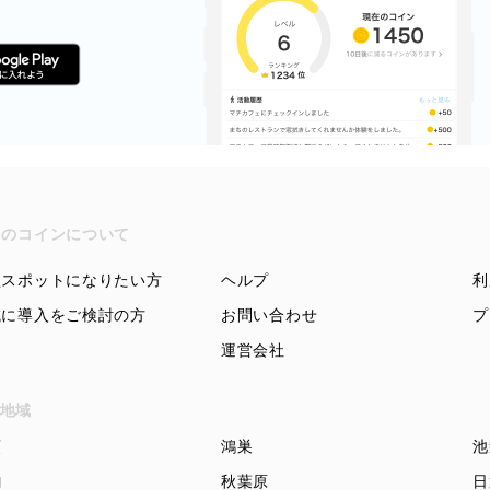
ちのコインについて
盟スポットになりたい方
ヘルプ
利
域に導入をご検討の方
お問い合わせ
プ
運営会社
地域
頭
鴻巣
池
駒
秋葉原
日