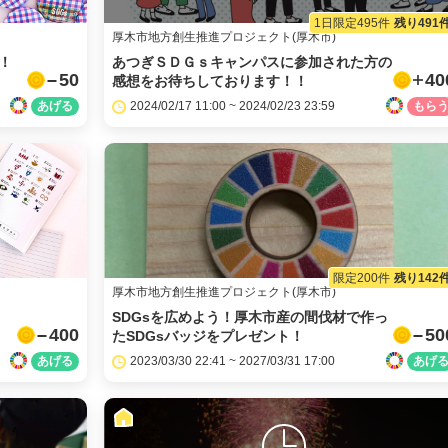
1日限定495件
残り491
厚木市地方創生推進プロジェクト(厚木市)
！
あつぎＳＤＧｓキャンパスに参加された方の
50
40
感想をお待ちしております！！
2024/02/17 11:00 ~ 2024/02/23 23:59
facebook
限定200件
残り142
X
厚木市地方創生推進プロジェクト(厚木市)
SDGsを広めよう！厚木市産の間伐材で作っ
400
50
たSDGsバッジをプレゼント！
LINE
2023/03/30 22:41 ~ 2027/03/31 17:00
メール