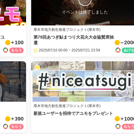
URLをコピー
イベントは終了しました
厚木市地方創生推進プロジェクト(厚木市)
アユ
第79回あつぎ鮎まつり大花火大会協賛席抽
100
200
選
2025/07/10 00:00 ~ 2025/07/21 23:59
厚木市地方創生推進プロジェクト(厚木市)
新規ユーザーを招待でアユモをプレゼント
390
100