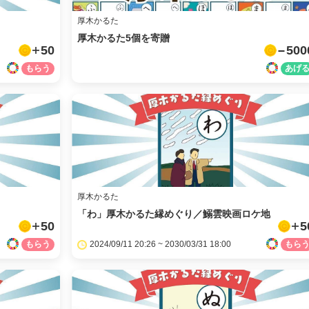
厚木かるた
厚木かるた5個を寄贈
50
500
厚木かるた
「わ」厚木かるた縁めぐり／鰯雲映画ロケ地
50
5
2024/09/11 20:26 ~ 2030/03/31 18:00