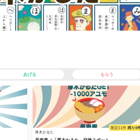
あげる
もらう
限定11件
残り4
厚木かるた