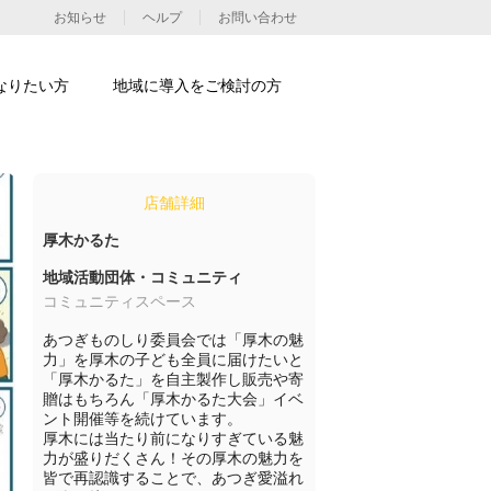
お知らせ
ヘルプ
お問い合わせ
なりたい方
地域に導入をご検討の方
店舗詳細
厚木かるた
地域活動団体・コミュニティ
コミュニティスペース
あつぎものしり委員会では「厚木の魅
力」を厚木の子ども全員に届けたいと
「厚木かるた」を自主製作し販売や寄
贈はもちろん「厚木かるた大会」イベ
ント開催等を続けています。

厚木には当たり前になりすぎている魅
力が盛りだくさん！その厚木の魅力を
皆で再認識することで、あつぎ愛溢れ