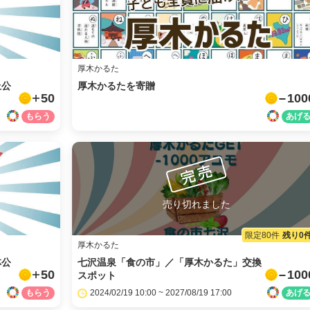
厚木かるた
丘公
厚木かるたを寄贈
50
100
売り切れました
限定80件
残り0
facebook
厚木かるた
林公
七沢温泉「食の市」／「厚木かるた」交換
50
100
スポット
X
2024/02/19 10:00 ~ 2027/08/19 17:00