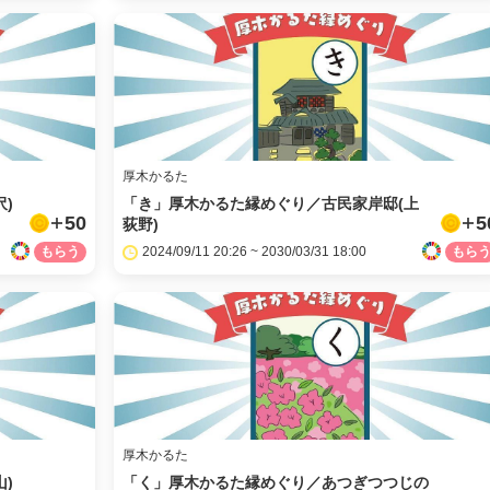
LINE
メール
URLをコピー
厚木かるた
)
「き」厚木かるた縁めぐり／古民家岸邸(上
50
5
荻野)
2024/09/11 20:26 ~ 2030/03/31 18:00
厚木かるた
)
「く」厚木かるた縁めぐり／あつぎつつじの