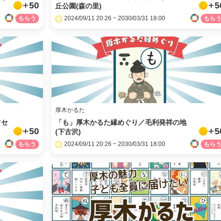
50
5
丘公園(森の里)
2024/09/11 20:26 ~ 2030/03/31 18:00
厚木かるた
ツセ
「も」厚木かるた縁めぐり／毛利発祥の地
50
5
(下古沢)
2024/09/11 20:26 ~ 2030/03/31 18:00