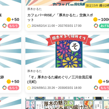
限定15件
残り2
厚木かるた
飯
カフェバーRISE／「厚木かるた」交換スポ
50
100
ット
2024/02/14 11:00 ~ 2027/03/31 17:00
厚木かるた
敷跡
「そ」厚木かるた縁めぐり／三川合流広場
50
5
(元町)
2024/09/11 20:26 ~ 2030/03/31 18:00