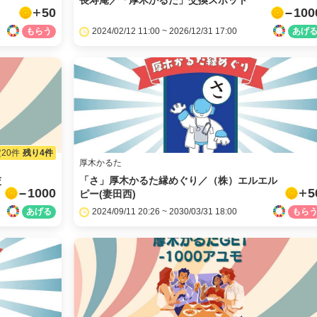
長寿庵／「厚木かるた」交換スポット
50
100
2024/02/12 11:00 ~ 2026/12/31 17:00
20件
残り4件
厚木かるた
交
「さ」厚木かるた縁めぐり／（株）エルエル
1000
5
ピー(妻田西)
2024/09/11 20:26 ~ 2030/03/31 18:00