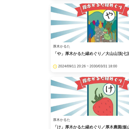
厚木かるた
「や」厚木かるた縁めぐり／大山山頂(七沢
2024/09/11 20:26 ~ 2030/03/31 18:00
厚木かるた
「け」厚木かるた縁めぐり／厚木農園(飯山