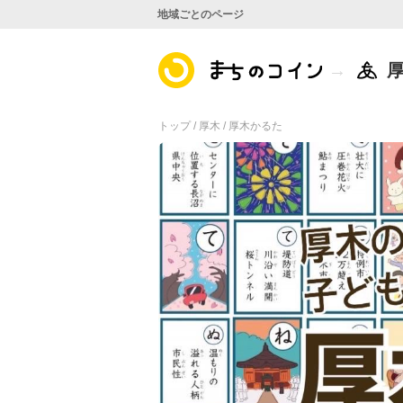
地域ごとのページ
トップ /
厚木 /
厚木かるた