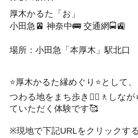
厚木かるた「お」

鴻巣
小田急🚈 神奈中🚌 交通網🚍🚉

場所：小田急「本厚木」駅北口

池袋
⭐️厚木かるた縁めぐり⭐️として
つわる地をまち歩き🚶‍♀️🚶し
生駒
ていただく体験です🥰

※現地で下記URLをクリックす