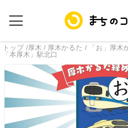
トップ /
厚木 /
厚木かるた /
「お」厚木
「本厚木」駅北口
トップ
facebook
X
加盟スポットに