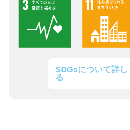
八女
日立
SDGsについて詳し
滋賀県
る