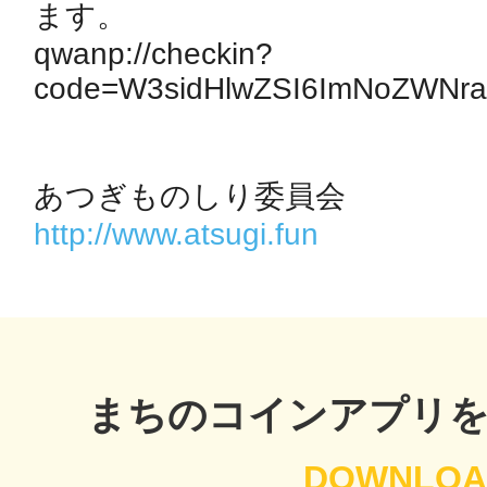
ます。

秋葉原
qwanp://checkin?
code=W3sidHlwZSI6ImNoZWNraW
日置
http://www.atsugi.fun
高知市
まちのコインアプリ
シモキ