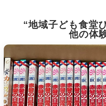
八女
“地域子ども食堂
日立
他の体
滋賀県