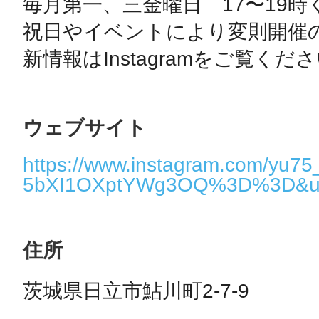
毎月第一、三金曜日　17〜19時
祝日やイベントにより変則開催
ウェブサイト
https://www.instagram.com/yu7
5bXI1OXptYWg3OQ%3D%3D&ut
住所
茨城県日立市鮎川町2-7-9