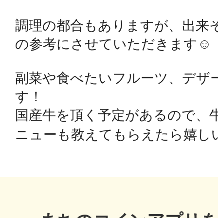
調理の都合もありますが、出来
鴻巣
の参考にさせていただきます☺️

副菜や食べたいフルーツ、デザ
す！

池袋
国産牛を頂く予定があるので、
ニューも教えてもらえたら嬉しい
生駒