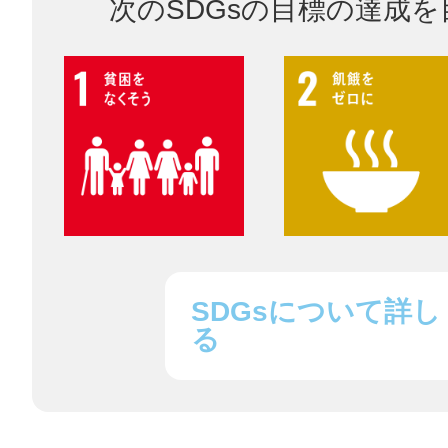
次のSDGsの目標の達成
鎌倉
相模原
SDGsについて詳し
渋谷区
る