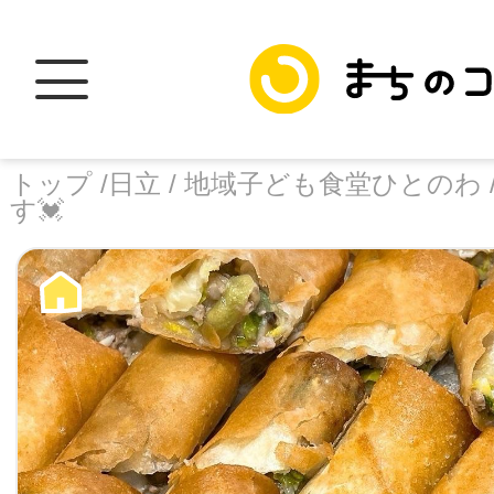
トップ /
日立 /
地域子ども食堂ひとのわ 
す💓
トップ
facebook
X
加盟スポットに