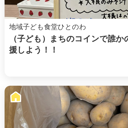
地域子ども食堂ひとのわ
（子ども）まちのコインで誰か
©︎ KAYAC Inc.
All Righ
援しよう！！