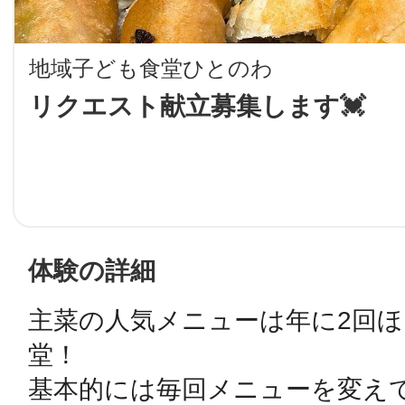
LINE
地域子ども食堂ひとのわ
地域に導入をご
リクエスト献立募集します💓
SMS
地域ごとのペ
メール
体験の詳細
主菜の人気メニューは年に2回
URLをコピー
智頭
堂！

基本的には毎回メニューを変えて