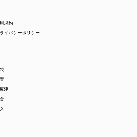
用規約
ライバシーポリシー
袋
置
度津
倉
女