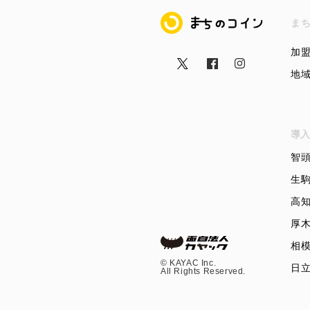
まちのコイン
ま
加
地
導入
智
生
高
厚
相
©︎ KAYAC Inc.
日
All Rights Reserved.