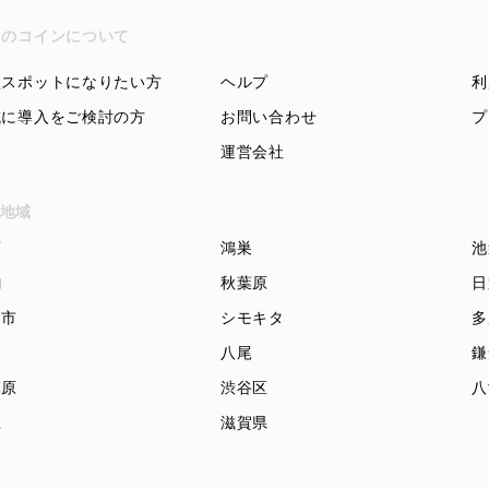
ちのコインについて
盟スポットになりたい方
ヘルプ
利
域に導入をご検討の方
お問い合わせ
プ
運営会社
地域
頭
鴻巣
池
駒
秋葉原
日
知市
シモキタ
多
木
八尾
鎌
模原
渋谷区
八
立
滋賀県