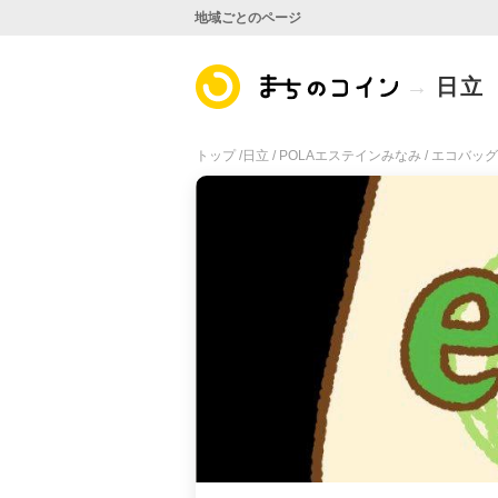
地域ごとのページ
日立
トップ /
日立 /
POLAエステインみなみ /
エコバッグ