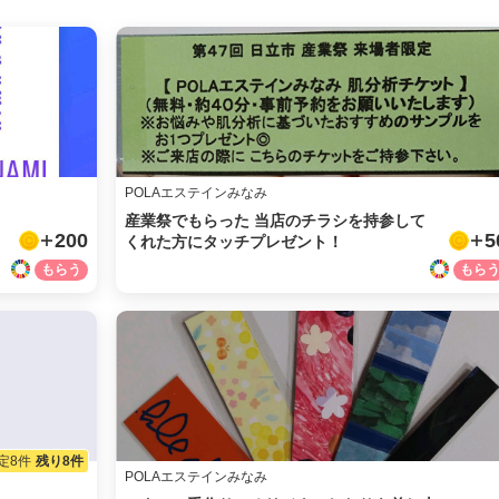
LINE
メール
URLをコピー
POLAエステインみなみ
産業祭でもらった 当店のチラシを持参して
200
5
くれた方にタッチプレゼント！
定8件
残り8件
POLAエステインみなみ