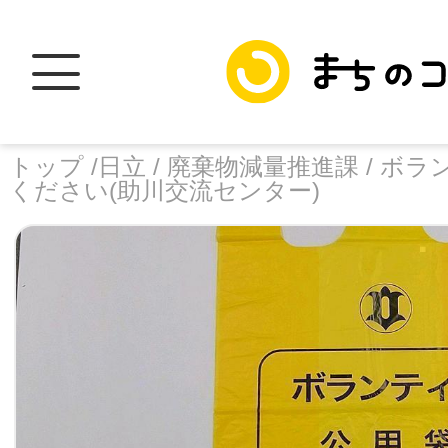
トップ /
日立 /
廃棄物減量推進課 /
ボラ
ください(助川交流センター)
トップ
facebook
X
加盟スポットに