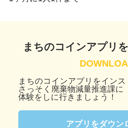
秋葉原
日置
まちのコインアプリ
まちのコインアプリをインス
高知市
さっそく廃棄物減量推進課に
体験をしに行きましょう！
シモキ
アプリをダウン