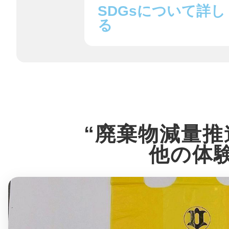
八女
SDGsについて詳し
る
日立
“廃棄物減量推
滋賀県
他の体