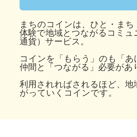
まちのコインは、ひと・まち
多度津
体験で地域とつながるコミュ
通貨）サービス。
コインを「もらう」のも「あ
仲間と「つながる」必要があ
厚木
利用されればされるほど、地
がっていくコインです。
八尾