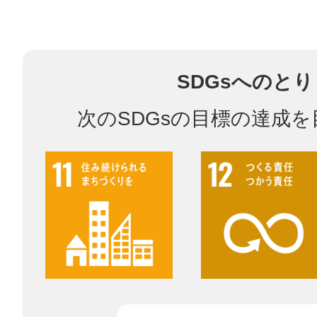
鎌倉
SDGsへのと
次のSDGsの目標の達成
相模原
渋谷区