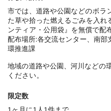
市では、道路や公園などのボラ
鴻巣
た草や拾った燃えるごみを入れ
ンティア・公用袋』を無償で配布
配布場所:各交流センター、南部
環推進課

池袋
地域の道路や公園、河川などの
ください。
生駒
限定数
1ヶ月に1人1件まで 