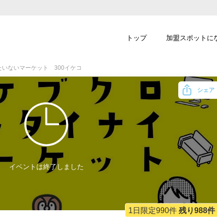
トップ
加盟スポットに
たいないマーケット 300イケコ
シェア
イベントは終了しました
1日限定990件
残り988件