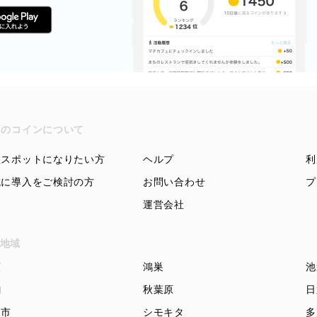
ちのコインについて
盟スポットになりたい方
ヘルプ
利
域に導入をご検討の方
お問い合わせ
プ
運営会社
地域
頭
鴻巣
池
駒
秋葉原
日
知市
シモキタ
多