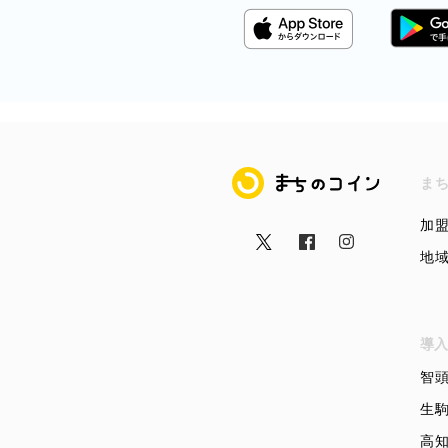
まちのコイン
ま
加
地
導入
智
生
高