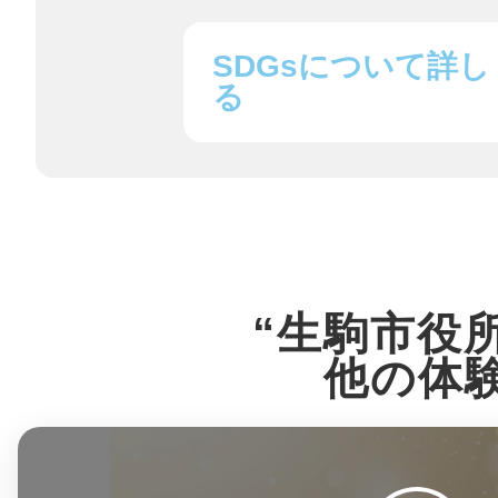
SDGsについて詳し
る
“生駒市役
他の体