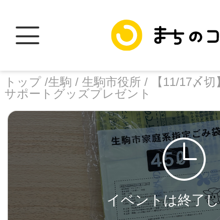
トップ /
生駒 /
生駒市役所 /
【11/17
サポートグッズプレゼント
トップ
facebook
X
加盟スポットに
イベントは終了し