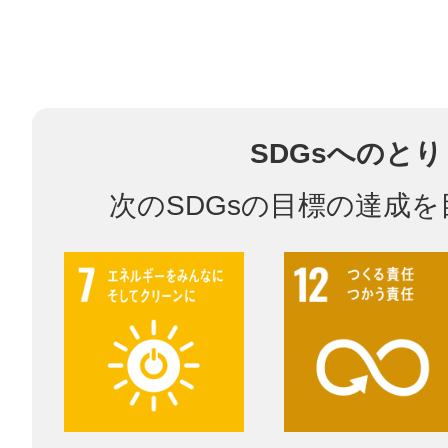
©︎ KAYAC Inc.
All Righ
SDGsへのと
次のSDGsの目標の達成