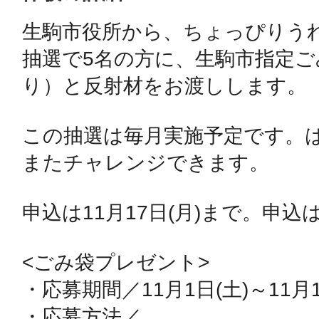
生駒市役所から、ちょっぴりうれ
鴻巣
抽選で5名の方に、生駒市指定ごみ
り）と反射材をお渡しします。

この抽選は毎月実施予定です。
池袋
またチャレンジできます。

申込は11月17日(月)まで。申込は
生駒
<ごみ袋プレゼント>

・応募期間／11月1日(土)～11月17
・応募方法／
