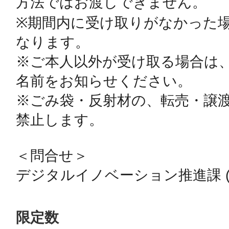
方法ではお渡しできません。

※期間内に受け取りがなかった
鎌倉
なります。

※ご本人以外が受け取る場合は
名前をお知らせください。

相模原
※ごみ袋・反射材の、転売・譲
禁止します。

＜問合せ＞

渋谷区
デジタルイノベーション推進課 (内
限定数