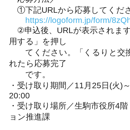
秋葉原
　①下記URLから応募してくださ
https://logoform.jp/form/8z
　②申込後、URLが表示されま
用する」を押し

日置
　　てください。「くるりと交
れたら応募完了

　　です。

高知市
・受け取り期間／11月25日(火)～11
20:00

・受け取り場所／生駒市役所4階
ョン推進課

シモキ