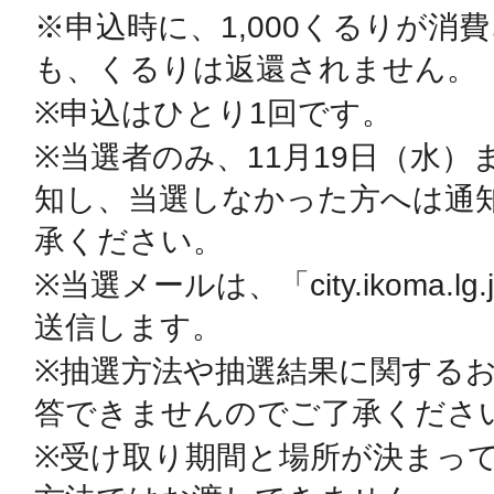
※申込時に、1,000くるりが消
も、くるりは返還されません。

※申込はひとり1回です。

多度津
※当選者のみ、11月19日（水
知し、当選しなかった方へは通
承ください。

厚木
※当選メールは、「city.ikoma.l
送信します。

※抽選方法や抽選結果に関する
八尾
答できませんのでご了承ください
※受け取り期間と場所が決まっ