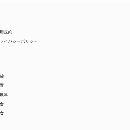
用規約
ライバシーポリシー
袋
置
度津
倉
女