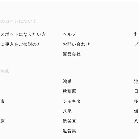
ちのコインについて
盟スポットになりたい方
ヘルプ
利
域に導入をご検討の方
お問い合わせ
プ
運営会社
地域
頭
鴻巣
池
駒
秋葉原
日
知市
シモキタ
多
木
八尾
鎌
模原
渋谷区
八
立
滋賀県