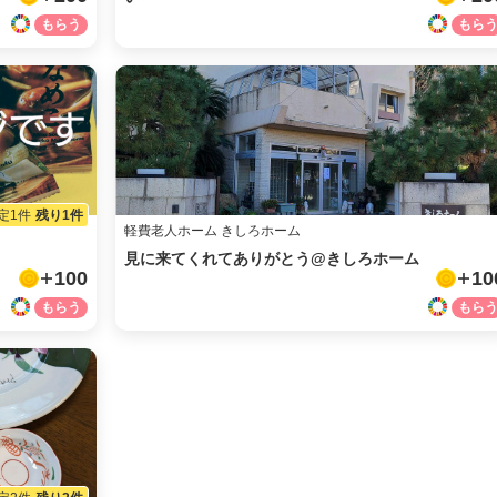
facebook
定1件
残り1件
X
軽費老人ホーム きしろホーム
見に来てくれてありがとう@きしろホーム
100
10
LINE
メール
URLをコピー