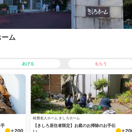
ホーム
あげる
もらう
軽費老人ホーム きしろホーム
お手
【きしろ居住者限定】お庭のお掃除のお手伝
200
20
い