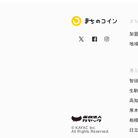
まちのコイン
ま
加
地
導入
智
生
高
厚
相
©︎ KAYAC Inc.
日
All Rights Reserved.