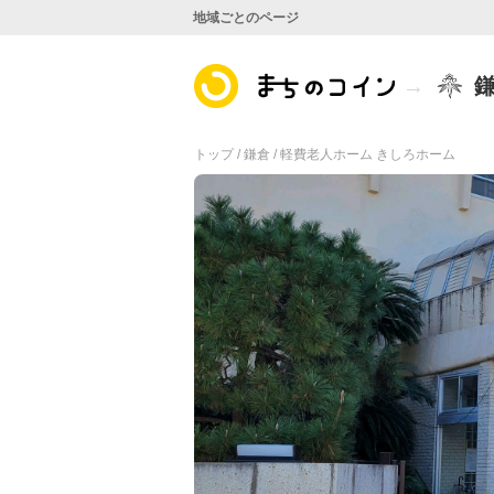
地域ごとのページ
トップ /
鎌倉 /
軽費老人ホーム きしろホーム