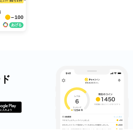
定2件
残り2件
編
100
ード