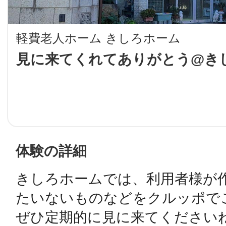
LINE
軽費老人ホーム きしろホーム
地域に導入をご
見に来てくれてありがとう@き
SMS
地域ごとのペ
メール
体験の詳細
きしろホームでは、利用者様が
URLをコピー
智頭
たいないものなどをクルッポでご
ぜひ定期的に見に来てくださいね☺