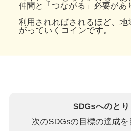
仲間と「つながる」必要があ
利用されればされるほど、地
がっていくコインです。
多度津
厚木
SDGsへのと
八尾
次のSDGsの目標の達成