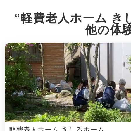
八女
“軽費老人ホーム き
他の体
日立
滋賀県
軽費老人ホーム きしろホーム