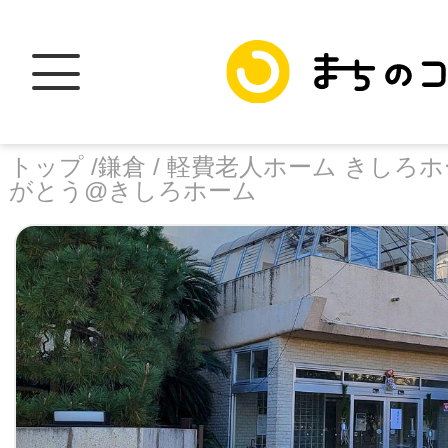
トップ /
鎌倉 /
軽費老人ホーム きしろホ
がとう@きしろホーム
トップ
facebook
X
加盟スポットに