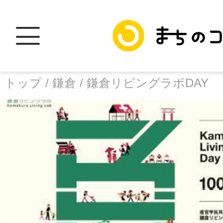
トップ /
鎌倉 /
鎌倉リビングラボDAY
トップ
facebook
X
加盟スポットに