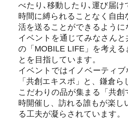
べたり､移動したり､運び届け
秋葉原
時間に縛られることなく自由
活を送ることができるように
イベントを通じてみなさんと
日置
の「MOBILE LIFE」を考
とを目指しています。

イベントではイノベーティブ
「共創エキスポ」と、鎌倉ら
高知市
こだわりの品が集まる「共創
時開催し、訪れる誰もが楽し
る工夫が凝らされています。
シモキ