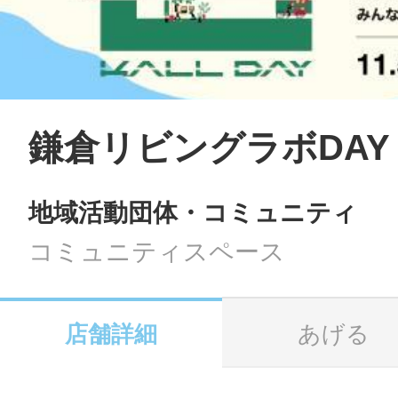
LINE
地域に導入をご
SMS
鎌倉リビングラボDAY
地域活動団体・コミュニティ
地域ごとのペ
メール
コミュニティスペース
店舗詳細
あげる
URLをコピー
智頭