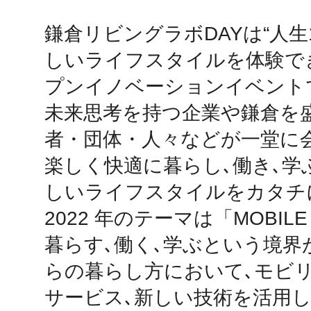
鎌倉リビングラボDAYは“人生1
鴻巣
しいライフスタイルを体験で
プンイノベーションイベントで
未来思考を持つ企業や鎌倉を
者・団体・人々などが一堂に
池袋
楽しく快適に暮らし､働き､学
しいライフスタイルをカタチに
2022 年のテーマは「MOBILE 
生駒
暮らす､働く､学ぶという境界
らの暮らし方において､モビ
サービス､新しい技術を活用し