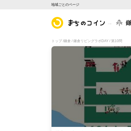
地域ごとのページ
トップ /
鎌倉 /
鎌倉リビングラボDAY /
第10問