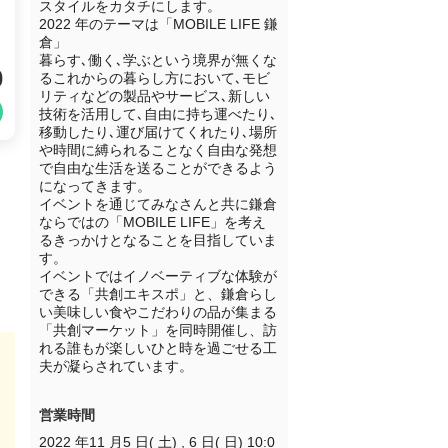
スタイルをカタチにします。

2022 年のテーマは「MOBILE LIFE 鎌
倉」

暮らす､働く､学ぶという境界が無くな
0
るこれからの暮らし方において､モビ
リティなどの製品やサービス､新しい
技術を活用して､自由に持ち運べたり､
移動したり､運び届けてくれたり､場所
や時間に縛られることなく自由な発想
で自由な生活を送ることができるよう
になってきます。

イベントを通じてみなさんと共に鎌倉
ならではの「MOBILE LIFE」を考え
るきっかけとなることを目指していま
す。

イベントではイノベーティブな体験が
できる「共創エキスポ」と、鎌倉らし
い美味しい食やこだわりの品が集まる
「共創マーケット」を同時開催し、訪
れる誰もが楽しいひと時を過ごせる工
夫が凝らされています。
営業時間
2022 年11 月5 日( 土) , 6 日( 日) 10:0