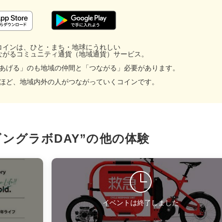
コインは、ひと・まち・地球にうれしい
ながるコミュニティ通貨（地域通貨）サービス。
あげる」のも地域の仲間と「つながる」必要があります。
ほど、地域内外の人がつながっていくコインです。
ビングラボDAY”の
他の体験
facebook
X
LINE
イベントは終了しました