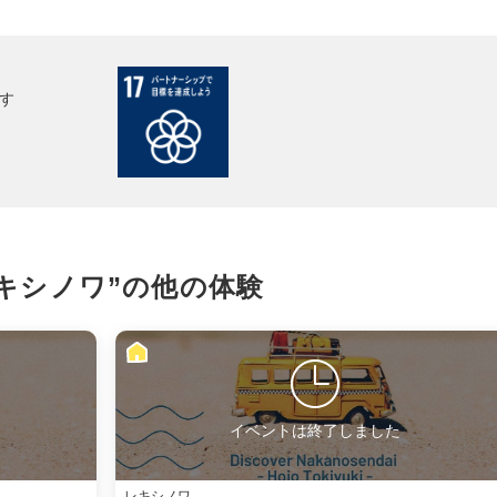
facebook
す
X
LINE
メール
キシノワ”の
他の体験
URLをコピー
イベントは終了しました
レキシノワ