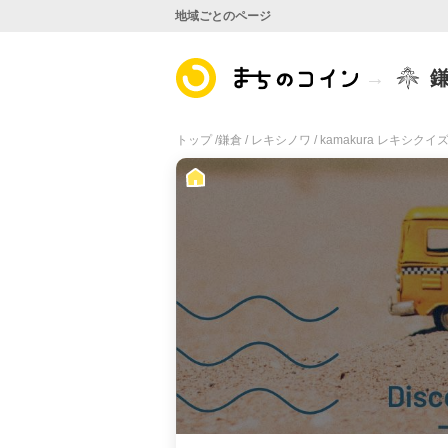
地域ごとのページ
トップ /
鎌倉 /
レキシノワ /
kamakura レキシ