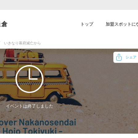
鎌倉
トップ
加盟スポットに
クイズ いきなり幕府滅亡から
シェア
イベントは終了しました