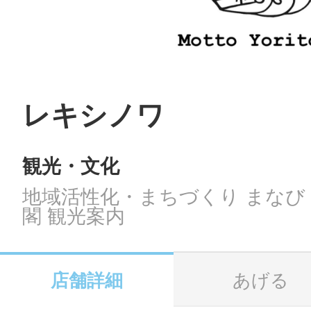
LINE
地域に導入をご
SMS
レキシノワ
観光・文化
地域ごとのペ
メール
地域活性化・まちづくり まなび 
閣 観光案内
URLをコピー
智頭
店舗詳細
あげる