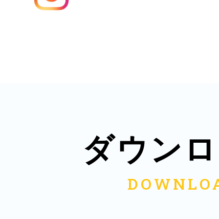
秋葉原
日置
ダウンロ
高知市
シモキ