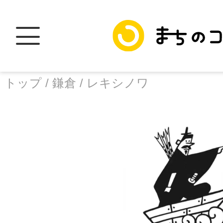
トップ /
鎌倉 /
レキシノワ
トップ
facebook
X
加盟スポットに