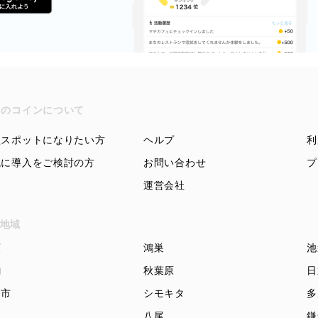
ちのコインについて
盟スポットになりたい方
ヘルプ
利
域に導入をご検討の方
お問い合わせ
プ
運営会社
地域
頭
鴻巣
池
駒
秋葉原
日
知市
シモキタ
多
木
八尾
鎌