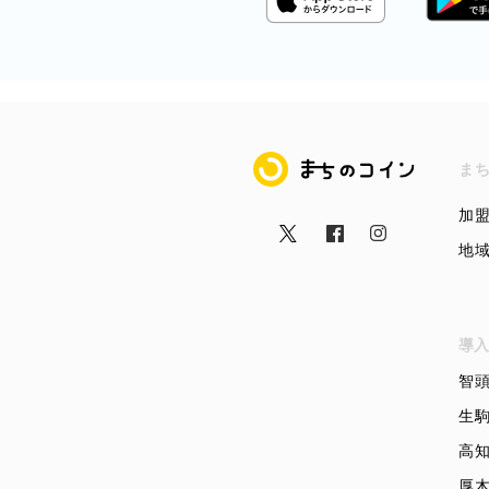
まちのコイン
ま
加
地
導入
智
生
高
厚