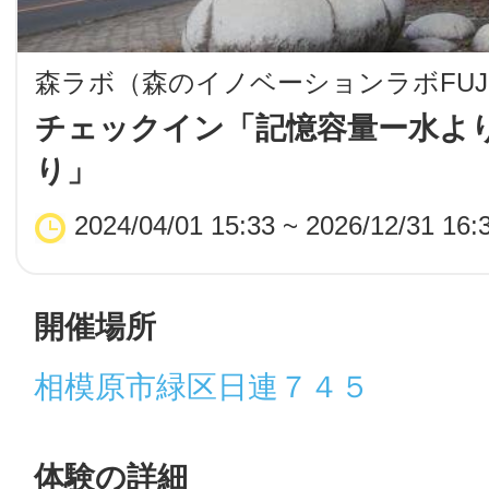
LINE
森ラボ（森のイノベーションラボFUJ
地域に導入をご
チェックイン「記憶容量ー水よ
り」
SMS
2024/04/01 15:33 ~ 2026/12/31 16:
地域ごとのペ
メール
開催場所
相模原市緑区日連７４５
URLをコピー
智頭
体験の詳細