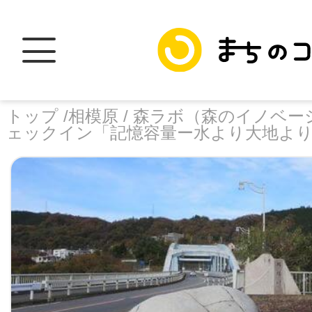
トップ /
相模原 /
森ラボ（森のイノベーショ
ェックイン「記憶容量ー水より大地よ
トップ
facebook
X
加盟スポットに