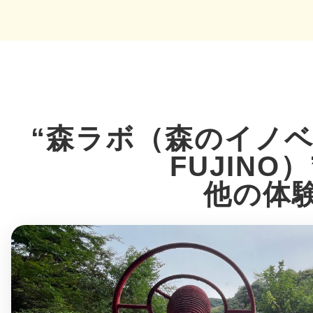
多度津
“森ラボ（森のイノ
FUJINO
厚木
他の体
八尾