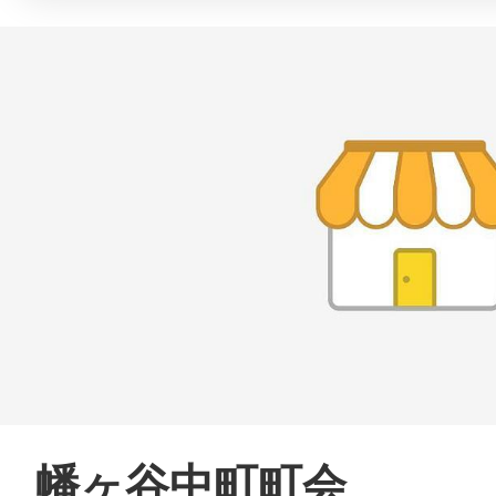
幡ヶ谷中町町会