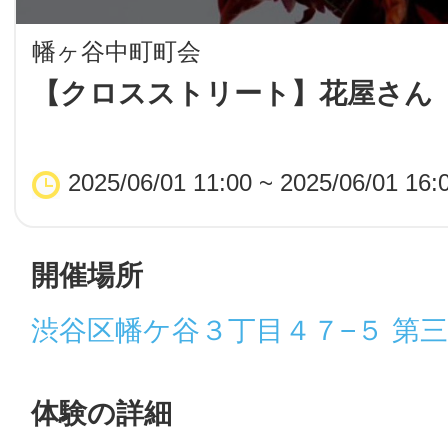
LINE
幡ヶ谷中町町会
地域に導入をご
【クロスストリート】花屋さん
SMS
2025/06/01 11:00 ~ 2025/06/01 16:
地域ごとのペ
メール
開催場所
渋谷区幡ケ谷３丁目４７−５ 第
URLをコピー
智頭
体験の詳細