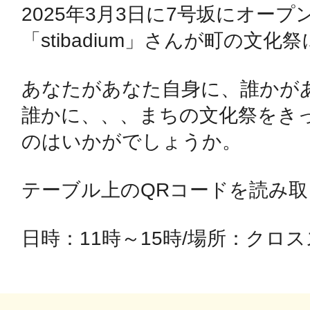
2025年3月3日に7号坂にオー
「stibadium」さんが町の文化祭
鴻巣
あなたがあなた自身に、誰かが
誰かに、、、まちの文化祭をき
のはいかがでしょうか。

池袋
テーブル上のQRコードを読み取
生駒
日時：11時～15時/場所：クロ