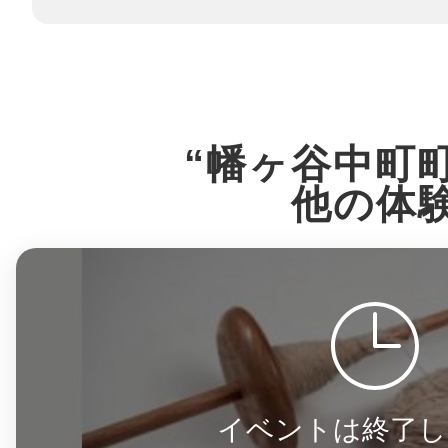
八女
日立
“幡ヶ谷中町
他の体
滋賀県
イベントは終了し