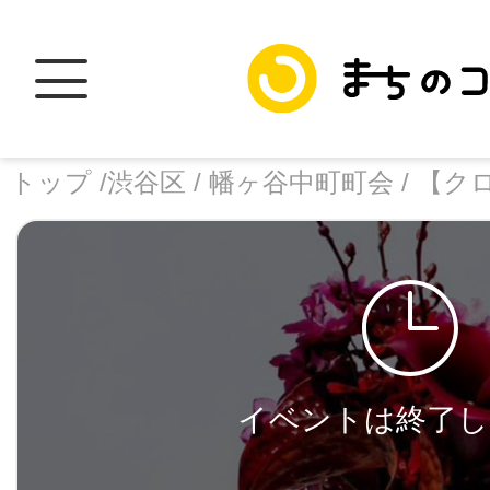
トップ /
渋谷区 /
幡ヶ谷中町町会 /
【ク
トップ
facebook
X
イベントは終了し
加盟スポットに