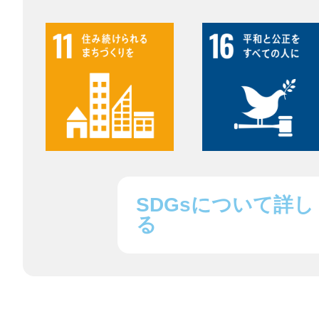
鎌倉
相模原
SDGsについて詳し
る
渋谷区