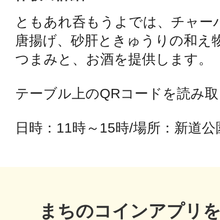
ともあれ呑もうよでは、チャー
鴻巣
唐揚げ、砂肝ときゅうりの和え
つまみと、お酒を提供します。

テーブル上のQRコードを読み取
池袋
日時：11時～15時/場所：新道公
生駒
まちのコインアプリ