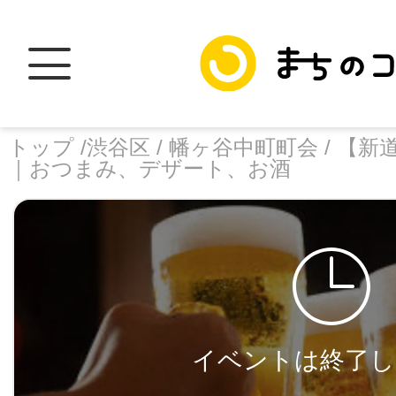
トップ /
渋谷区 /
幡ヶ谷中町町会 /
【新
｜おつまみ、デザート、お酒
トップ
facebook
X
加盟スポットに
イベントは終了し