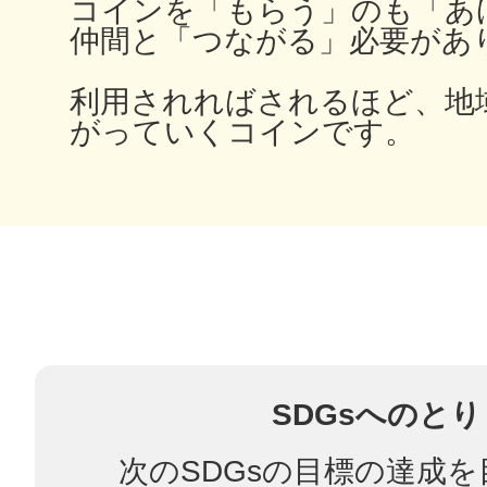
コインを「もらう」のも「あ
仲間と「つながる」必要があ
利用されればされるほど、地
多度津
がっていくコインです。
厚木
八尾
SDGsへのと
次のSDGsの目標の達成