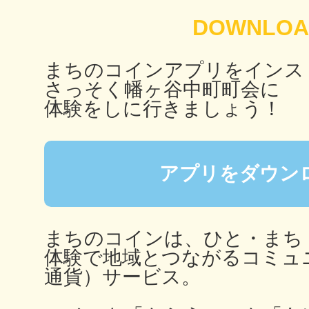
秋葉原
まちのコインアプリをインス
さっそく幡ヶ谷中町町会に
日置
体験をしに行きましょう！
アプリをダウン
高知市
まちのコインは、ひと・まち
体験で地域とつながるコミュ
通貨）サービス。
シモキ