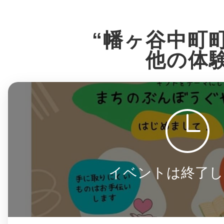
八女
“幡ヶ谷中町
他の体
日立
滋賀県
イベントは終了し