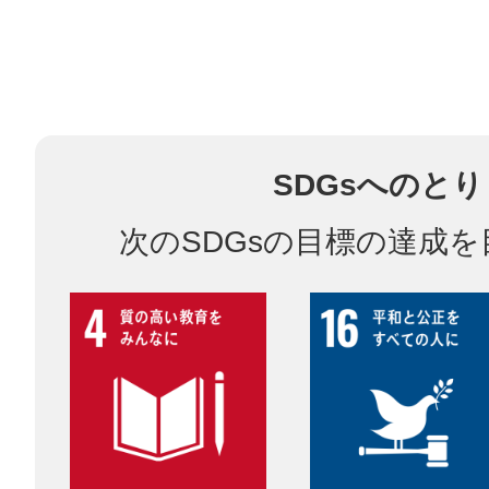
多度津
SDGsへのと
次のSDGsの目標の達成
厚木
八尾