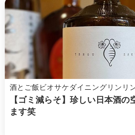
八女
日立
滋賀県
酒とご飯ビオサケダイニングリンリ
【ゴミ減らそ】珍しい日本酒の
ます笑