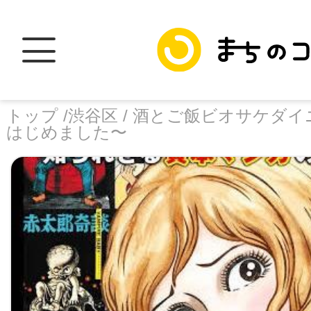
トップ /
渋谷区 /
酒とご飯ビオサケダイ
はじめました〜
トップ
facebook
X
加盟スポットに