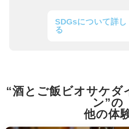
鎌倉
SDGsについて詳し
る
相模原
“酒とご飯ビオサケダ
渋谷区
ン”の
他の体