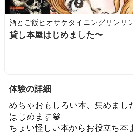
LINE
酒とご飯ビオサケダイニングリンリ
地域に導入をご
貸し本屋はじめました〜
SMS
地域ごとのペ
メール
体験の詳細
めちゃおもしろい本、集めました
URLをコピー
智頭
はじめます😁

ちょい怪しい本からお役立ち本