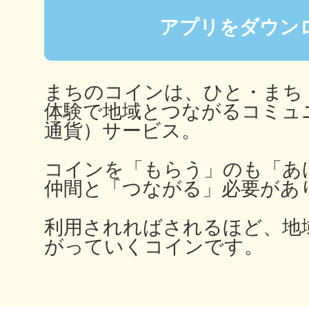
秋葉原
アプリをダウン
まちのコインは、ひと・まち
日置
体験で地域とつながるコミュ
通貨）サービス。
コインを「もらう」のも「あ
仲間と「つながる」必要があ
高知市
利用されればされるほど、地
がっていくコインです。
シモキ