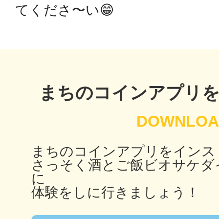
てくださ〜い😁
鴻巣
まちのコインアプリ
池袋
まちのコインアプリをインス
さっそく酒とご飯ビオサケダ
生駒
に
体験をしに行きましょう！