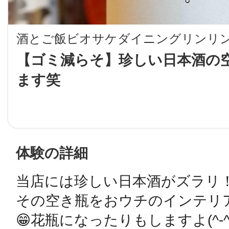
LINE
酒とご飯ビオサケダイニングリンリ
地域に導入をご
【ゴミ減らそ】珍しい日本酒の
ます笑
SMS
地域ごとのペ
メール
体験の詳細
当店には珍しい日本酒がズラリ！
URLをコピー
智頭
その空き瓶をおウチのインテリ
😁花瓶になったりもしますよ(^-^