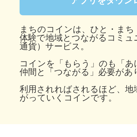
アプリをダウン
秋葉原
まちのコインは、ひと・まち
体験で地域とつながるコミュ
通貨）サービス。
日置
コインを「もらう」のも「あ
仲間と「つながる」必要があ
高知市
利用されればされるほど、地
がっていくコインです。
シモキ