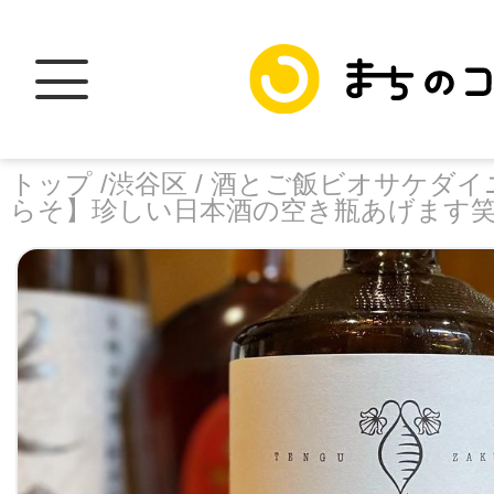
トップ /
渋谷区 /
酒とご飯ビオサケダイ
らそ】珍しい日本酒の空き瓶あげます
トップ
facebook
X
加盟スポットに