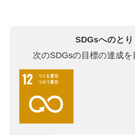
多度津
SDGsへのと
次のSDGsの目標の達成
厚木
八尾