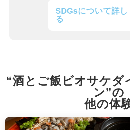
SDGsについて詳し
鎌倉
る
相模原
“酒とご飯ビオサケダ
ン”の
渋谷区
他の体