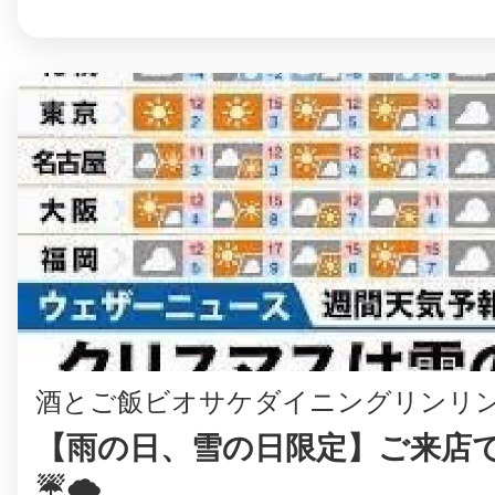
©︎ KAYAC Inc.
All Righ
酒とご飯ビオサケダイニングリンリ
【雨の日、雪の日限定】ご来店で
☔️🌨