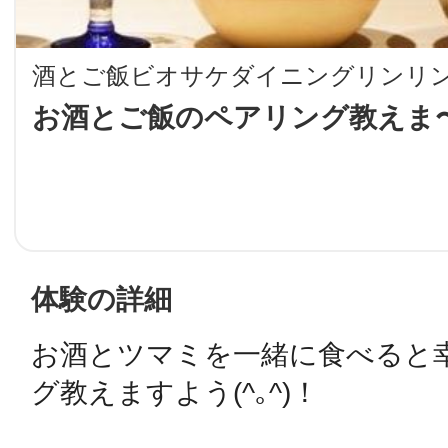
LINE
酒とご飯ビオサケダイニングリンリ
地域に導入をご
お酒とご飯のペアリング教えま〜
SMS
地域ごとのペ
メール
体験の詳細
お酒とツマミを一緒に食べると
URLをコピー
智頭
グ教えますよう(^｡^)！