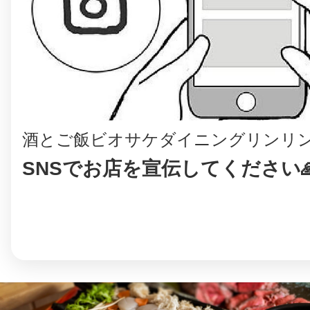
©︎ KAYAC Inc.
All Righ
酒とご飯ビオサケダイニングリンリ
SNSでお店を宣伝してください