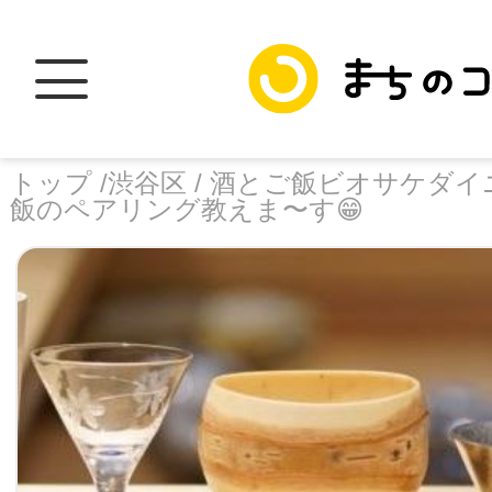
トップ /
渋谷区 /
酒とご飯ビオサケダイ
飯のペアリング教えま〜す😁
トップ
facebook
X
加盟スポットに