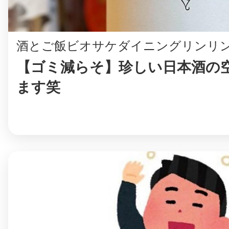
八女
酒とご飯ビオサケダイニングリンリ
【ゴミ減らそ】珍しい日本酒の
日立
ます笑
滋賀県