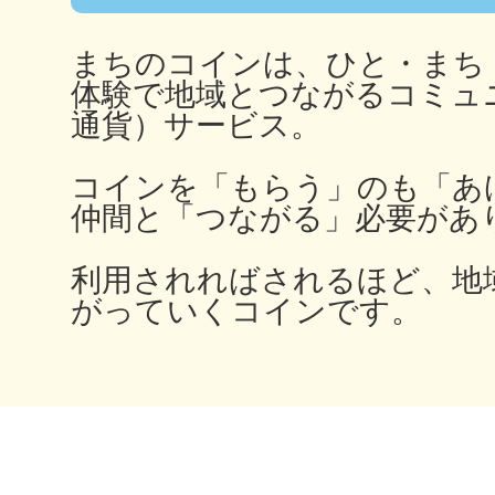
秋葉原
まちのコインは、ひと・まち
体験で地域とつながるコミュ
通貨）サービス。
日置
コインを「もらう」のも「あ
仲間と「つながる」必要があ
利用されればされるほど、地
がっていくコインです。
高知市
シモキ