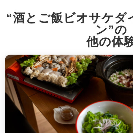
“酒とご飯ビオサケダ
ン”の
多度津
他の体
厚木
八尾