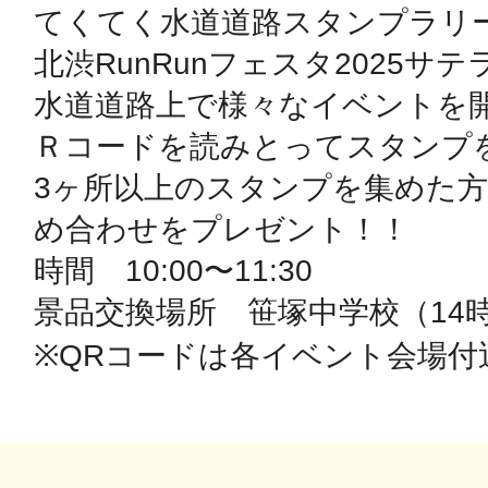
てくてく水道道路スタンプラリー
北渋RunRunフェスタ2025サテ
鴻巣
水道道路上で様々なイベントを
Ｒコードを読みとってスタンプを
3ヶ所以上のスタンプを集めた
池袋
め合わせをプレゼント！！

時間　10:00〜11:30

景品交換場所　笹塚中学校（14時
※QRコードは各イベント会場付
生駒