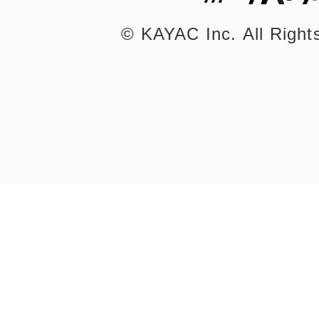
©︎ KAYAC Inc.
All Righ