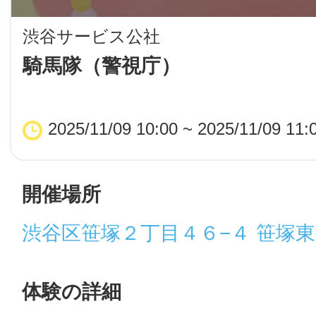
LINE
渋谷サービス公社
地域に導入をご
騎馬隊（警視庁）
SMS
2025/11/09 10:00 ~ 2025/11/09 11:
地域ごとのペ
メール
開催場所
渋谷区笹塚２丁目４６−４ 笹塚
URLをコピー
智頭
体験の詳細