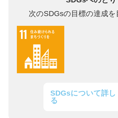
次のSDGsの目標の達成
鎌倉
相模原
渋谷区
SDGsについて詳し
る