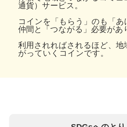
通貨）サービス。
コインを「もらう」のも「あ
仲間と「つながる」必要があ
多度津
利用されればされるほど、地
がっていくコインです。
厚木
八尾
SDGsへのと