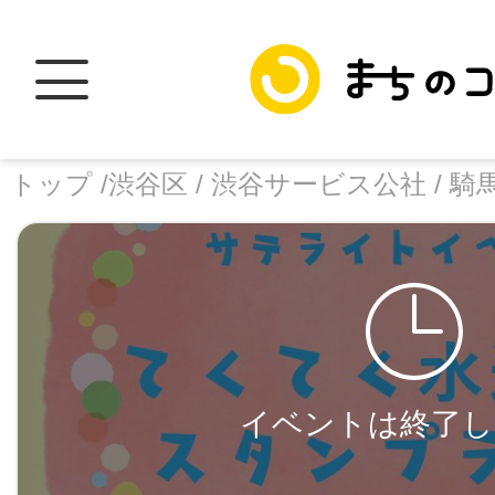
トップ /
渋谷区 /
渋谷サービス公社 /
騎
トップ
facebook
X
イベントは終了し
加盟スポットに