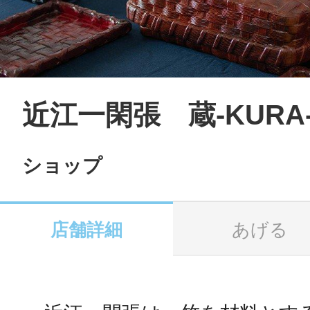
LINE
地域に導入をご
SMS
近江一閑張 蔵-KURA
ショップ
地域ごとのペ
メール
店舗詳細
あげる
URLをコピー
智頭