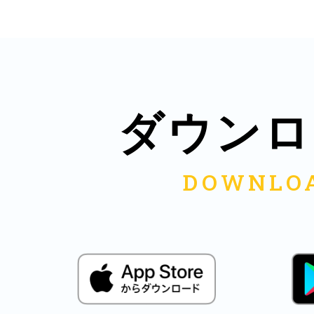
鎌倉
ダウンロ
相模原
渋谷区