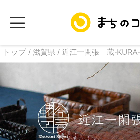
トップ /
滋賀県 /
近江一閑張 蔵-KURA-
トップ
facebook
X
加盟スポットに