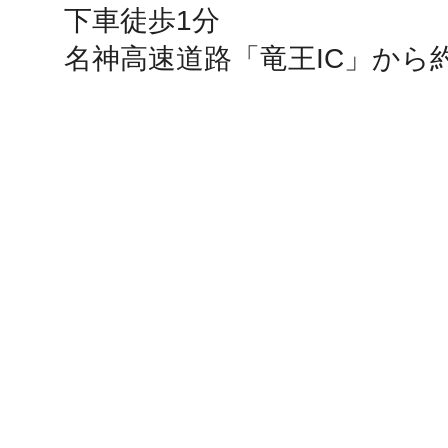
下車徒歩1分

名神高速道路「竜王IC」から約
多度津
厚木
八尾