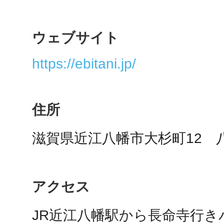
秋葉原
ウェブサイト
https://ebitani.jp/
日置
住所
滋賀県近江八幡市大杉町12　
高知市
アクセス
シモキ
JR近江八幡駅から長命寺行き