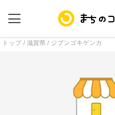
トップ /
滋賀県 /
ジブンゴキゲンカ
トップ
facebook
X
加盟スポットに