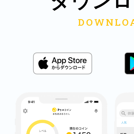
ダウンロ
秋葉原
日置
高知市
シモキ