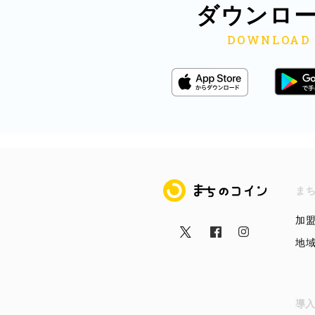
ダウンロ
まちのコイン
ま
加
地
導入