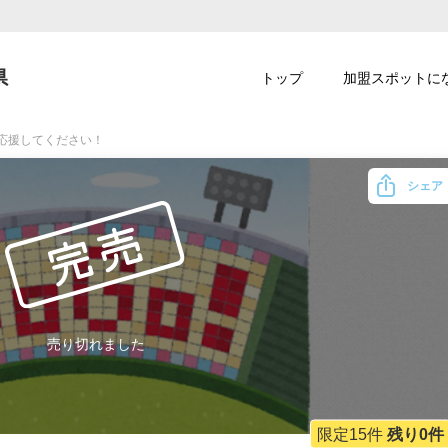
県
トップ
加盟スポットに
で応援してください！
シェア
売り切れました
限定15件
残り0件