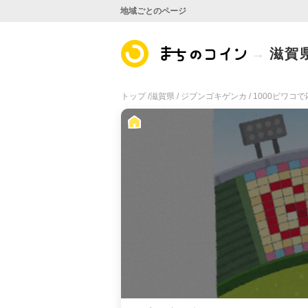
地域ごとのページ
滋賀
トップ /
滋賀県 /
ジブンゴキゲンカ /
1000ビワコ