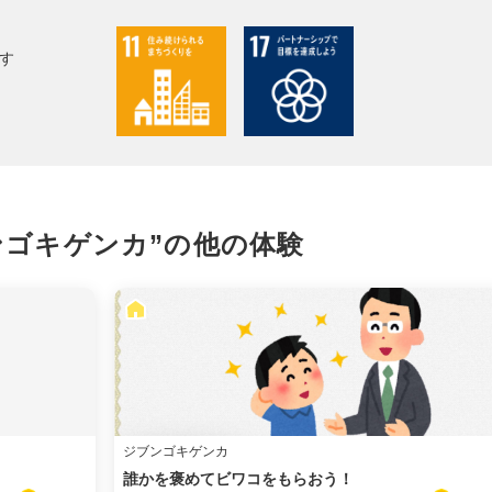
facebook
す
X
LINE
メール
ンゴキゲンカ”の
他の体験
URLをコピー
ジブンゴキゲンカ
誰かを褒めてビワコをもらおう！