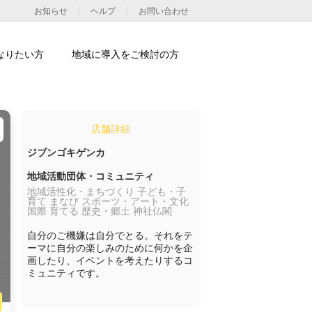
お知らせ
ヘルプ
お問い合わせ
なりたい方
地域に導入をご検討の方
店舗詳細
ジブンゴキゲンカ
地域活動団体・コミュニティ
地域活性化・まちづくり 子ども・子
育て まなび スポーツ・アート・文化
国際 育てる 歴史・郷土 神社仏閣
自分のご機嫌は自分でとる。それをテ
ーマに自分の楽しみのために何かを企
画したり、イベントを考えたりするコ
ミュニティです。