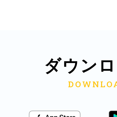
八女
日立
ダウンロ
滋賀県