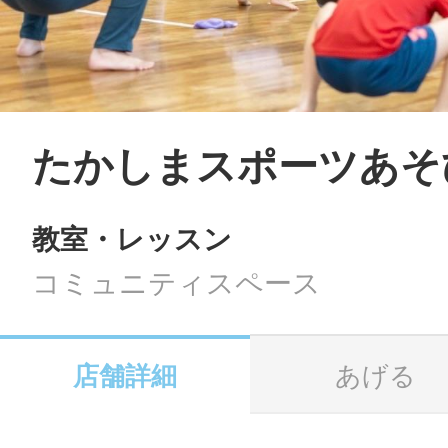
LINE
地域に導入をご
SMS
たかしまスポーツあそ
教室・レッスン
地域ごとのペ
メール
コミュニティスペース
店舗詳細
あげる
URLをコピー
智頭