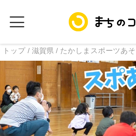
トップ /
滋賀県 /
たかしまスポーツあそ
トップ
facebook
X
加盟スポットに