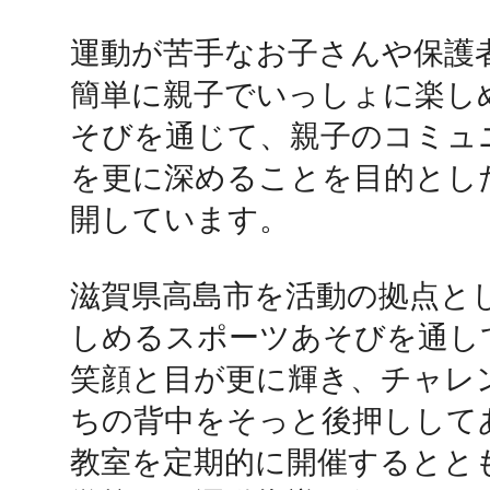
運動が苦手なお子さんや保護
鴻巣
簡単に親子でいっしょに楽し
そびを通じて、親子のコミュ
を更に深めることを目的とし
開しています。

池袋
滋賀県高島市を活動の拠点と
しめるスポーツあそびを通し
生駒
笑顔と目が更に輝き、チャレ
ちの背中をそっと後押しして
教室を定期的に開催するとと