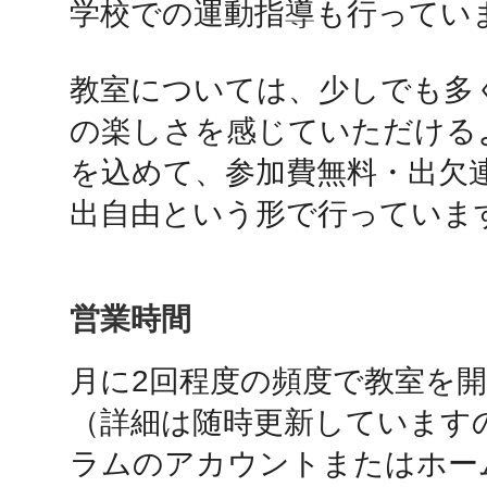
学校での運動指導も行っていま
秋葉原
教室については、少しでも多
の楽しさを感じていただける
日置
を込めて、参加費無料・出欠
出自由という形で行っていま
高知市
営業時間
月に2回程度の頻度で教室を開
（詳細は随時更新しています
シモキ
ラムのアカウントまたはホー